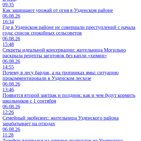
09:35
Как защищают урожай от огня в Узденском районе
06.08.26
16:34
Где в Узденском районе не совершали преступлений с начала
года: список спокойных сельсоветов
06.08.26
15:48
Секреты идеальной консервации: жительница Могильно
раскрыла рецепты заготовок без капли «химии»
06.08.26
14:55
Почему в лесу бардак, а на тропинках ямы: ситуацию
прокомментировали в Узденском лесхозе
06.08.26
13:46
Появится второй завтрак и полдник: как и чем будут кормить
школьников с 1 сентября
06.08.26
12:26
Семейный экобизнес: жительница Узденского района
зарабатывает на отходах
06.08.26
11:28
Телефон взорвался на зарядке: подросток из Узденского