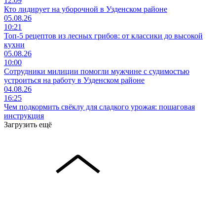
12:09
Кто лидирует на уборочной в Узденском районе
05.08.26
10:21
Топ-5 рецептов из лесных грибов: от классики до высокой
кухни
05.08.26
10:00
Сотрудники милиции помогли мужчине с судимостью
устроиться на работу в Узденском районе
04.08.26
16:25
Чем подкормить свёклу для сладкого урожая: пошаговая
инструкция
Загрузить ещё