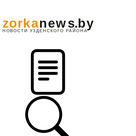
z
o
r
k
a
n
e
w
s
.
b
y
АЙОНА
НО
В
О
С
ТИ
У
ЗДЕНС
К
О
Г
О
Р