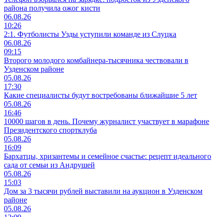
района получила ожог кисти
06.08.26
10:26
2:1. Футболисты Узды уступили команде из Слуцка
06.08.26
09:15
Второго молодого комбайнера-тысячника чествовали в
Узденском районе
05.08.26
17:30
Какие специалисты будут востребованы ближайшие 5 лет
05.08.26
16:46
10000 шагов в день. Почему журналист участвует в марафоне
Президентского спортклуба
05.08.26
16:09
Бархатцы, хризантемы и семейное счастье: рецепт идеального
сада от семьи из Андрушей
05.08.26
15:03
Дом за 3 тысячи рублей выставили на аукцион в Узденском
районе
05.08.26