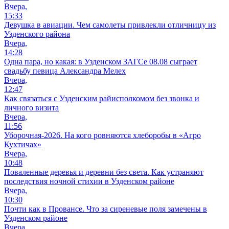
Вчера,
15:33
Девушка в авиации. Чем самолеты привлекли отличницу из
Узденского района
Вчера,
14:28
Одна пара, но какая: в Узденском ЗАГСе 08.08 сыграет
свадьбу певица Александра Мелех
Вчера,
12:47
Как связаться с Узденским райисполкомом без звонка и
личного визита
Вчера,
11:56
Уборочная-2026. На кого ровняются хлеборобы в «Агро
Кухтичах»
Вчера,
10:48
Поваленные деревья и деревни без света. Как устраняют
последствия ночной стихии в Узденском районе
Вчера,
10:30
Почти как в Провансе. Что за сиреневые поля замечены в
Узденском районе
Вчера,