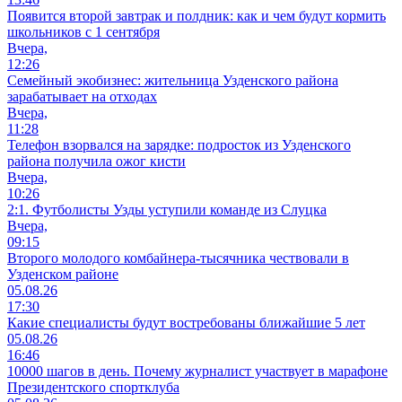
Появится второй завтрак и полдник: как и чем будут кормить
школьников с 1 сентября
Вчера,
12:26
Семейный экобизнес: жительница Узденского района
зарабатывает на отходах
Вчера,
11:28
Телефон взорвался на зарядке: подросток из Узденского
района получила ожог кисти
Вчера,
10:26
2:1. Футболисты Узды уступили команде из Слуцка
Вчера,
09:15
Второго молодого комбайнера-тысячника чествовали в
Узденском районе
05.08.26
17:30
Какие специалисты будут востребованы ближайшие 5 лет
05.08.26
16:46
10000 шагов в день. Почему журналист участвует в марафоне
Президентского спортклуба