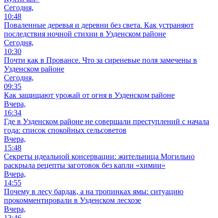
Сегодня,
10:48
Поваленные деревья и деревни без света. Как устраняют
последствия ночной стихии в Узденском районе
Сегодня,
10:30
Почти как в Провансе. Что за сиреневые поля замечены в
Узденском районе
Сегодня,
09:35
Как защищают урожай от огня в Узденском районе
Вчера,
16:34
Где в Узденском районе не совершали преступлений с начала
года: список спокойных сельсоветов
Вчера,
15:48
Секреты идеальной консервации: жительница Могильно
раскрыла рецепты заготовок без капли «химии»
Вчера,
14:55
Почему в лесу бардак, а на тропинках ямы: ситуацию
прокомментировали в Узденском лесхозе
Вчера,
13:46