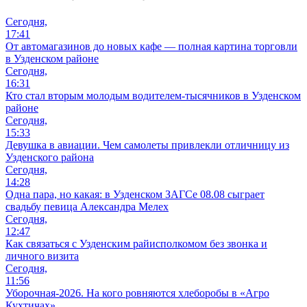
Сегодня,
17:41
От автомагазинов до новых кафе — полная картина торговли
в Узденском районе
Сегодня,
16:31
Кто стал вторым молодым водителем-тысячников в Узденском
районе
Сегодня,
15:33
Девушка в авиации. Чем самолеты привлекли отличницу из
Узденского района
Сегодня,
14:28
Одна пара, но какая: в Узденском ЗАГСе 08.08 сыграет
свадьбу певица Александра Мелех
Сегодня,
12:47
Как связаться с Узденским райисполкомом без звонка и
личного визита
Сегодня,
11:56
Уборочная-2026. На кого ровняются хлеборобы в «Агро
Кухтичах»