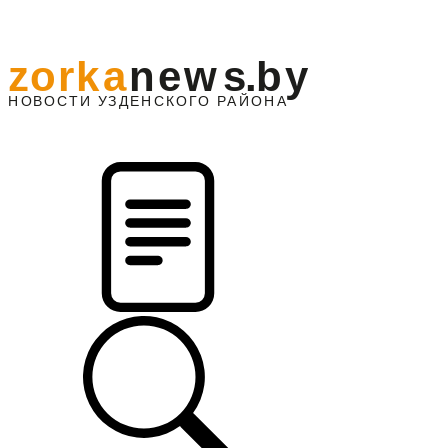
z
o
r
k
a
n
e
w
s
.
b
y
АЙОНА
НО
В
О
С
ТИ
У
ЗДЕНС
К
О
Г
О
Р