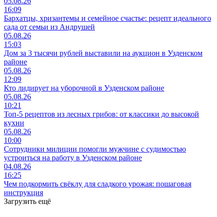
05.08.26
16:09
Бархатцы, хризантемы и семейное счастье: рецепт идеального
сада от семьи из Андрушей
05.08.26
15:03
Дом за 3 тысячи рублей выставили на аукцион в Узденском
районе
05.08.26
12:09
Кто лидирует на уборочной в Узденском районе
05.08.26
10:21
Топ-5 рецептов из лесных грибов: от классики до высокой
кухни
05.08.26
10:00
Сотрудники милиции помогли мужчине с судимостью
устроиться на работу в Узденском районе
04.08.26
16:25
Чем подкормить свёклу для сладкого урожая: пошаговая
инструкция
Загрузить ещё