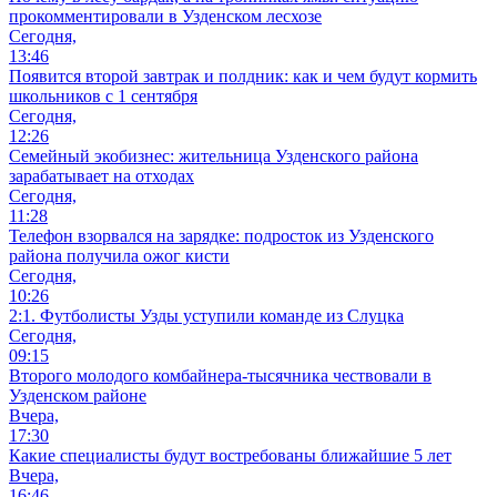
прокомментировали в Узденском лесхозе
Сегодня,
13:46
Появится второй завтрак и полдник: как и чем будут кормить
школьников с 1 сентября
Сегодня,
12:26
Семейный экобизнес: жительница Узденского района
зарабатывает на отходах
Сегодня,
11:28
Телефон взорвался на зарядке: подросток из Узденского
района получила ожог кисти
Сегодня,
10:26
2:1. Футболисты Узды уступили команде из Слуцка
Сегодня,
09:15
Второго молодого комбайнера-тысячника чествовали в
Узденском районе
Вчера,
17:30
Какие специалисты будут востребованы ближайшие 5 лет
Вчера,
16:46