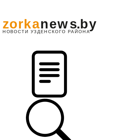
z
o
r
k
a
n
e
w
s
.
b
y
АЙОНА
НО
В
О
С
ТИ
У
ЗДЕНС
К
О
Г
О
Р