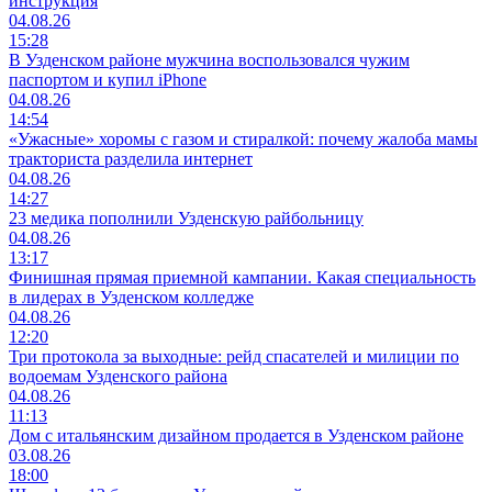
инструкция
04.08.26
15:28
В Узденском районе мужчина воспользовался чужим
паспортом и купил iPhone
04.08.26
14:54
«Ужасные» хоромы с газом и стиралкой: почему жалоба мамы
тракториста разделила интернет
04.08.26
14:27
23 медика пополнили Узденскую райбольницу
04.08.26
13:17
Финишная прямая приемной кампании. Какая специальность
в лидерах в Узденском колледже
04.08.26
12:20
Три протокола за выходные: рейд спасателей и милиции по
водоемам Узденского района
04.08.26
11:13
Дом с итальянским дизайном продается в Узденском районе
03.08.26
18:00