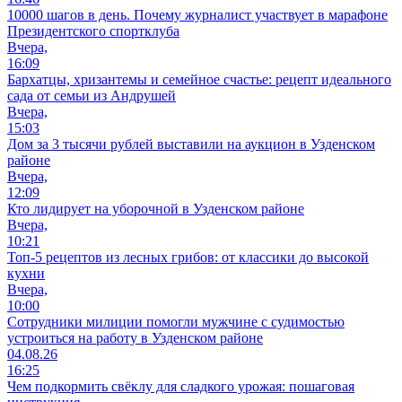
10000 шагов в день. Почему журналист участвует в марафоне
Президентского спортклуба
Вчера,
16:09
Бархатцы, хризантемы и семейное счастье: рецепт идеального
сада от семьи из Андрушей
Вчера,
15:03
Дом за 3 тысячи рублей выставили на аукцион в Узденском
районе
Вчера,
12:09
Кто лидирует на уборочной в Узденском районе
Вчера,
10:21
Топ-5 рецептов из лесных грибов: от классики до высокой
кухни
Вчера,
10:00
Сотрудники милиции помогли мужчине с судимостью
устроиться на работу в Узденском районе
04.08.26
16:25
Чем подкормить свёклу для сладкого урожая: пошаговая