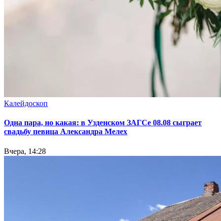
Калейдоскоп
Одна пара, но какая: в Узденском ЗАГСе 08.08 сыграет
свадьбу певица Александра Мелех
Вчера, 14:28