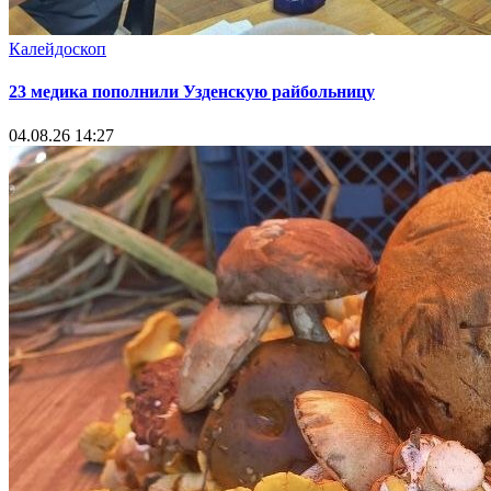
Калейдоскоп
23 медика пополнили Узденскую райбольницу
04.08.26 14:27