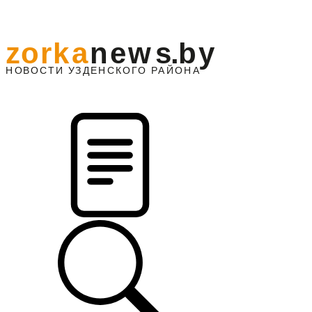
z
o
r
k
a
n
e
w
s
.
b
y
АЙОНА
НО
В
О
С
ТИ
У
ЗДЕНС
К
О
Г
О
Р