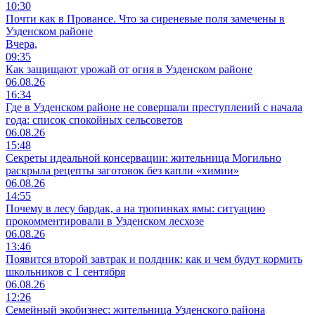
10:30
Почти как в Провансе. Что за сиреневые поля замечены в
Узденском районе
Вчера,
09:35
Как защищают урожай от огня в Узденском районе
06.08.26
16:34
Где в Узденском районе не совершали преступлений с начала
года: список спокойных сельсоветов
06.08.26
15:48
Секреты идеальной консервации: жительница Могильно
раскрыла рецепты заготовок без капли «химии»
06.08.26
14:55
Почему в лесу бардак, а на тропинках ямы: ситуацию
прокомментировали в Узденском лесхозе
06.08.26
13:46
Появится второй завтрак и полдник: как и чем будут кормить
школьников с 1 сентября
06.08.26
12:26
Семейный экобизнес: жительница Узденского района