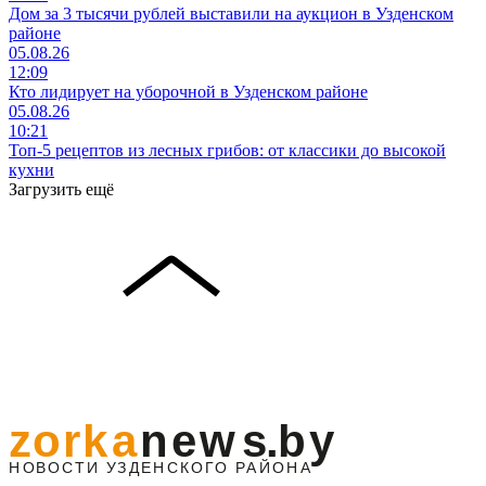
Дом за 3 тысячи рублей выставили на аукцион в Узденском
районе
05.08.26
12:09
Кто лидирует на уборочной в Узденском районе
05.08.26
10:21
Топ-5 рецептов из лесных грибов: от классики до высокой
кухни
Загрузить ещё