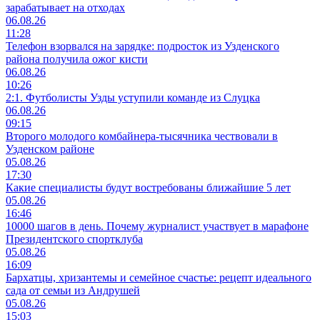
зарабатывает на отходах
06.08.26
11:28
Телефон взорвался на зарядке: подросток из Узденского
района получила ожог кисти
06.08.26
10:26
2:1. Футболисты Узды уступили команде из Слуцка
06.08.26
09:15
Второго молодого комбайнера-тысячника чествовали в
Узденском районе
05.08.26
17:30
Какие специалисты будут востребованы ближайшие 5 лет
05.08.26
16:46
10000 шагов в день. Почему журналист участвует в марафоне
Президентского спортклуба
05.08.26
16:09
Бархатцы, хризантемы и семейное счастье: рецепт идеального
сада от семьи из Андрушей
05.08.26
15:03