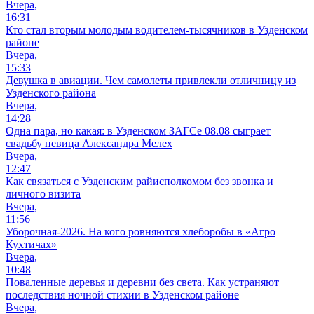
Вчера,
16:31
Кто стал вторым молодым водителем-тысячников в Узденском
районе
Вчера,
15:33
Девушка в авиации. Чем самолеты привлекли отличницу из
Узденского района
Вчера,
14:28
Одна пара, но какая: в Узденском ЗАГСе 08.08 сыграет
свадьбу певица Александра Мелех
Вчера,
12:47
Как связаться с Узденским райисполкомом без звонка и
личного визита
Вчера,
11:56
Уборочная-2026. На кого ровняются хлеборобы в «Агро
Кухтичах»
Вчера,
10:48
Поваленные деревья и деревни без света. Как устраняют
последствия ночной стихии в Узденском районе
Вчера,