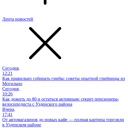
Лента новостей
Сегодня,
12:21
Как правильно собирать грибы: советы опытной грибницы из
Могильно
Сегодня,
10:26
Как дожить до 80 и остаться активным: секрет пенсионера-
велосипедиста с Узденского района
Вчера,
17:41
От автомагазинов до новых кафе — полная картина торговли
в Узденском районе