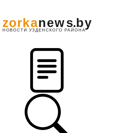
z
o
r
k
a
n
e
w
s
.
b
y
АЙОНА
НО
В
О
С
ТИ
У
ЗДЕНС
К
О
Г
О
Р