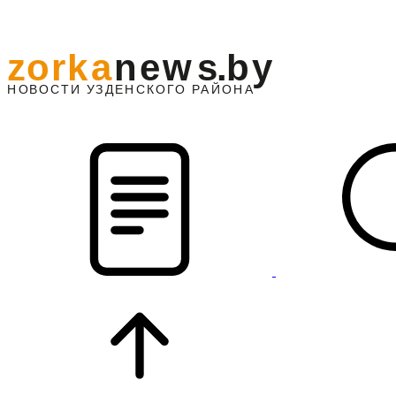
z
o
r
k
a
n
e
w
s
.
b
y
АЙОНА
НО
В
О
С
ТИ
У
ЗДЕНС
К
О
Г
О
Р