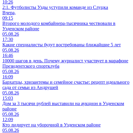
10:26
2:1. Футболисты Узды уступили команде из Слуцка
Вчера,
09:15
Второго молодого комбайнера-тысячника чествовали в
Узденском районе
05.08.26
17:30
Какие специалисты будут востребованы ближайшие 5 лет
05.08.26
16:46
10000 шагов в день. Почему журналист участвует в марафоне
Президентского спортклуба
05.08.26
16:09
Бархатцы, хризантемы и семейное счастье: рецепт идеального
сада от семьи из Андрушей
05.08.26
15:03
Дом за 3 тысячи рублей выставили на аукцион в Узденском
районе
05.08.26
12:09
Кто лидирует на уборочной в Узденском районе
05.08.26