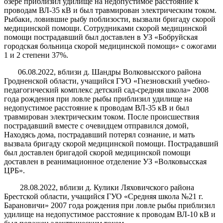
озере приблизил удилище на недопустимое расстояние к
проводам ВЛ-35 кВ и был травмирован электрическим током.
Рыбаки, ловившие рыбу поблизости, вызвали бригаду скорой
медицинской помощи. Сотрудниками скорой медицинской
помощи пострадавший был доставлен в УЗ «Бобруйская
городская больница скорой медицинской помощи» с ожогами
1 и 2 степени 37%.
06.08.2022, вблизи д. Шандры Волковысского района
Гродненской области, учащийся ГУО «Гнезновский учебно-
педагогический комплекс детский сад-средняя школа» 2008
года рождения при ловле рыбы приблизил удилище на
недопустимое расстояние к проводам ВЛ-35 кВ и был
травмирован электрическим током. После происшествия
пострадавший вместе с очевидцем отправился домой,
Находясь дома, пострадавший потерял сознание, и мать
вызвала бригаду скорой медицинской помощи. Пострадавший
был доставлен бригадой скорой медицинской помощи
доставлен в реанимационное отделение УЗ «Волковысская
ЦРБ».
28.08.2022, вблизи д. Кулики Ляховичского района
Брестской области, учащийся ГУО «Средняя школа №21 г.
Барановичи» 2007 года рождения при ловле рыбы приблизил
удилище на недопустимое расстояние к проводам ВЛ-10 кВ и