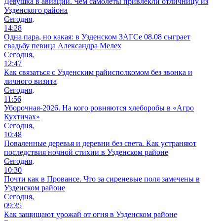
Девушка в авиации. Чем самолеты привлекли отличницу из
Узденского района
Сегодня,
14:28
Одна пара, но какая: в Узденском ЗАГСе 08.08 сыграет
свадьбу певица Александра Мелех
Сегодня,
12:47
Как связаться с Узденским райисполкомом без звонка и
личного визита
Сегодня,
11:56
Уборочная-2026. На кого ровняются хлеборобы в «Агро
Кухтичах»
Сегодня,
10:48
Поваленные деревья и деревни без света. Как устраняют
последствия ночной стихии в Узденском районе
Сегодня,
10:30
Почти как в Провансе. Что за сиреневые поля замечены в
Узденском районе
Сегодня,
09:35
Как защищают урожай от огня в Узденском районе