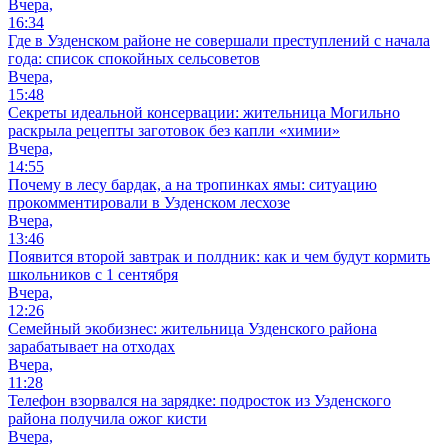
Вчера,
16:34
Где в Узденском районе не совершали преступлений с начала
года: список спокойных сельсоветов
Вчера,
15:48
Секреты идеальной консервации: жительница Могильно
раскрыла рецепты заготовок без капли «химии»
Вчера,
14:55
Почему в лесу бардак, а на тропинках ямы: ситуацию
прокомментировали в Узденском лесхозе
Вчера,
13:46
Появится второй завтрак и полдник: как и чем будут кормить
школьников с 1 сентября
Вчера,
12:26
Семейный экобизнес: жительница Узденского района
зарабатывает на отходах
Вчера,
11:28
Телефон взорвался на зарядке: подросток из Узденского
района получила ожог кисти
Вчера,