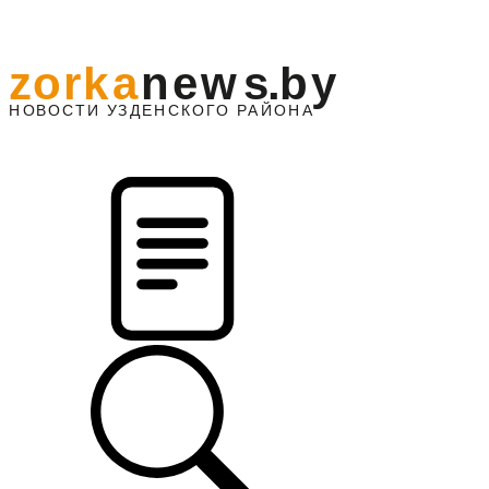
z
o
r
k
a
n
e
w
s
.
b
y
АЙОНА
НО
В
О
С
ТИ
У
ЗДЕНС
К
О
Г
О
Р