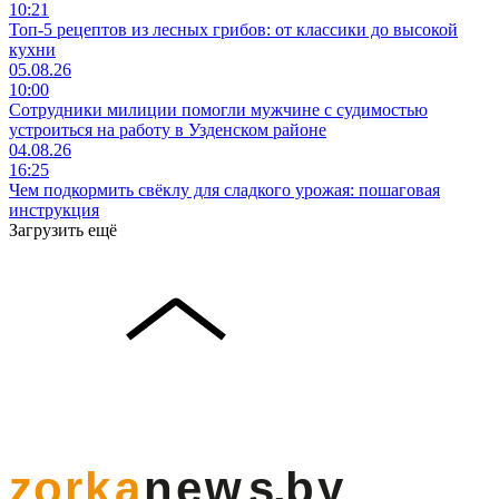
10:21
Топ-5 рецептов из лесных грибов: от классики до высокой
кухни
05.08.26
10:00
Сотрудники милиции помогли мужчине с судимостью
устроиться на работу в Узденском районе
04.08.26
16:25
Чем подкормить свёклу для сладкого урожая: пошаговая
инструкция
Загрузить ещё