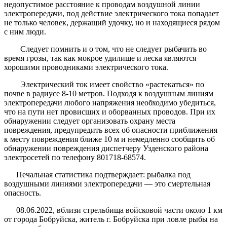
недопустимое расстояние к проводам воздушной линии
электропередачи, под действие электрического тока попадает
не только человек, держащий удочку, но и находящиеся рядом
с ним люди.
Следует помнить и о том, что не следует рыбачить во
время грозы, так как мокрое удилище и леска являются
хорошими проводниками электрического тока.
Электрический ток имеет свойство «растекаться» по
почве в радиусе 8-10 метров. Подходя к воздушным линиям
электропередачи любого напряжения необходимо убедиться,
что на пути нет провисших и оборванных проводов. При их
обнаружении следует организовать охрану места
повреждения, предупредить всех об опасности приближения
к месту повреждения ближе 10 м и немедленно сообщить об
обнаружении повреждения диспетчеру Узденского района
электросетей по телефону 801718-68574.
Печальная статистика подтверждает: рыбалка под
воздушными линиями электропередачи — это смертельная
опасность.
08.06.2022, вблизи стрельбища войсковой части около 1 км
от города Бобруйска, житель г. Бобруйска при ловле рыбы на