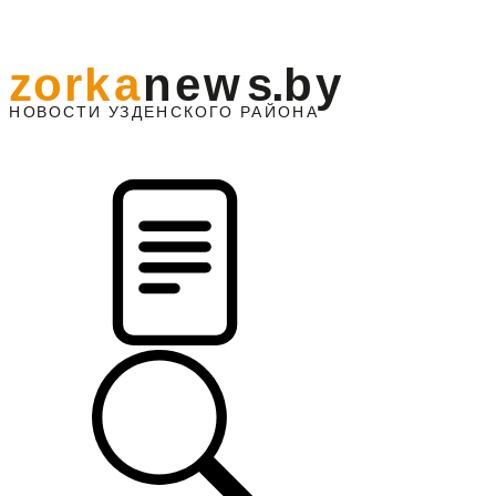
z
o
r
k
a
n
e
w
s
.
b
y
АЙОНА
НО
В
О
С
ТИ
У
ЗДЕНС
К
О
Г
О
Р