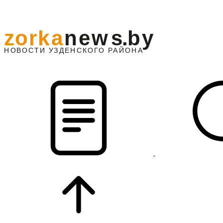
z
o
r
k
a
n
e
w
s
.
b
y
АЙОНА
НО
В
О
С
ТИ
У
ЗДЕНС
К
О
Г
О
Р