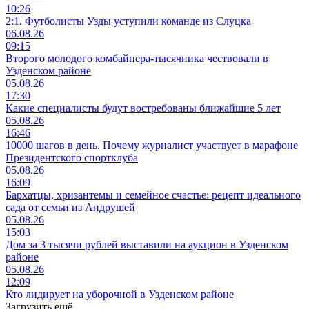
10:26
2:1. Футболисты Узды уступили команде из Слуцка
06.08.26
09:15
Второго молодого комбайнера-тысячника чествовали в
Узденском районе
05.08.26
17:30
Какие специалисты будут востребованы ближайшие 5 лет
05.08.26
16:46
10000 шагов в день. Почему журналист участвует в марафоне
Президентского спортклуба
05.08.26
16:09
Бархатцы, хризантемы и семейное счастье: рецепт идеального
сада от семьи из Андрушей
05.08.26
15:03
Дом за 3 тысячи рублей выставили на аукцион в Узденском
районе
05.08.26
12:09
Кто лидирует на уборочной в Узденском районе
Загрузить ещё