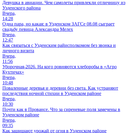
Девушка в авиации. Чем самолеты привлекли отличницу из
Узденского района
Вчера,
14:28
Одна пара, но какая: в Узденском ЗАГСе 08.08 сыграет
свадьбу певица Александра Мелех
Вчера,
12:47
Как связаться с Узденским райисполкомом без звонка и
личного визита
Вчера,
11:56
Уборочная-2026. На кого ровняются хлеборобы в «Агро
Кухтичах»
Вчера,
10:48
Поваленные деревья и деревни без света. Как устраняют
последствия ночной стихии в Узденском районе
Вчера,
10:30
Почти как в Провансе. Что за сиреневые поля замечены в
Узденском районе
Вчера,
09:35
Как защищают урожай от огня в Узденском районе