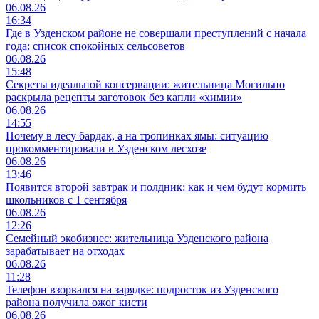
06.08.26
16:34
Где в Узденском районе не совершали преступлений с начала
года: список спокойных сельсоветов
06.08.26
15:48
Секреты идеальной консервации: жительница Могильно
раскрыла рецепты заготовок без капли «химии»
06.08.26
14:55
Почему в лесу бардак, а на тропинках ямы: ситуацию
прокомментировали в Узденском лесхозе
06.08.26
13:46
Появится второй завтрак и полдник: как и чем будут кормить
школьников с 1 сентября
06.08.26
12:26
Семейный экобизнес: жительница Узденского района
зарабатывает на отходах
06.08.26
11:28
Телефон взорвался на зарядке: подросток из Узденского
района получила ожог кисти
06.08.26