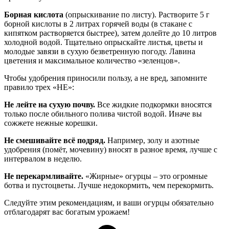
Борная кислота
(опрыскивание по листу). Растворите 5 г
борной кислоты в 2 литрах горячей воды (в стакане с
кипятком растворяется быстрее), затем долейте до 10 литров
холодной водой. Тщательно опрыскайте листья, цветы и
молодые завязи в сухую безветренную погоду. Лавина
цветения и максимальное количество «зеленцов».
Чтобы удобрения приносили пользу, а не вред, запомните
правило трех «НЕ»:
Не лейте на сухую почву.
Все жидкие подкормки вносятся
только после обильного полива чистой водой. Иначе вы
сожжете нежные корешки.
Не смешивайте всё подряд.
Например, золу и азотные
удобрения (помёт, мочевину) вносят в разное время, лучше с
интервалом в неделю.
Не перекармливайте.
«Жирные» огурцы – это огромные
ботва и пустоцветы. Лучше недокормить, чем перекормить.
Следуйте этим рекомендациям, и ваши огурцы обязательно
отблагодарят вас богатым урожаем!