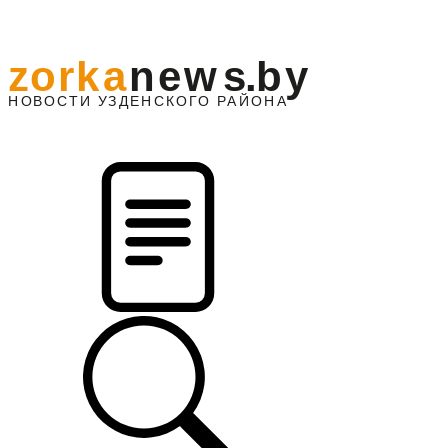
z
o
r
k
a
n
e
w
s
.
b
y
АЙОНА
НО
В
О
С
ТИ
У
ЗДЕНС
К
О
Г
О
Р