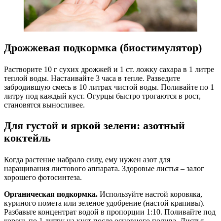
Дрожжевая подкормка (биостимулятор)
Растворите 10 г сухих дрожжей и 1 ст. ложку сахара в 1 литре
теплой воды. Настаивайте 3 часа в тепле. Разведите
забродившую смесь в 10 литрах чистой воды. Поливайте по 1
литру под каждый куст. Огурцы быстро трогаются в рост,
становятся выносливее.
Для густой и яркой зелени: азотный
коктейль
Когда растение набрало силу, ему нужен азот для
наращивания листового аппарата. Здоровые листья – залог
хорошего фотосинтеза.
Органическая подкормка.
Используйте настой коровяка,
куриного помета или зеленое удобрение (настой крапивы).
Разбавьте концентрат водой в пропорции 1:10. Поливайте под
корень по 1 литру на куст после основного полива. Листья