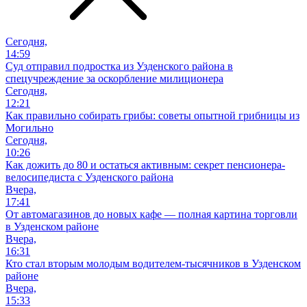
Сегодня,
14:59
Суд отправил подростка из Узденского района в
спецучреждение за оскорбление милиционера
Сегодня,
12:21
Как правильно собирать грибы: советы опытной грибницы из
Могильно
Сегодня,
10:26
Как дожить до 80 и остаться активным: секрет пенсионера-
велосипедиста с Узденского района
Вчера,
17:41
От автомагазинов до новых кафе — полная картина торговли
в Узденском районе
Вчера,
16:31
Кто стал вторым молодым водителем-тысячников в Узденском
районе
Вчера,
15:33