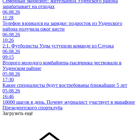
Семейный экобизнес: жительница Узденского района
зарабатывает на отходах
06.08.26
11:28
Телефон взорвался на зарядке: подросток из Узденского
района получила ожог кисти
06.08.26
10:26
2:1. Футболисты Узды уступили команде из Слуцка
06.08.26
09:15
Второго молодого комбайнера-тысячника чествовали в
Узденском районе
05.08.26
17:30
Какие специалисты будут востребованы ближайшие 5 лет
05.08.26
16:46
10000 шагов в день. Почему журналист участвует в марафоне
Президентского спортклуба
Загрузить ещё