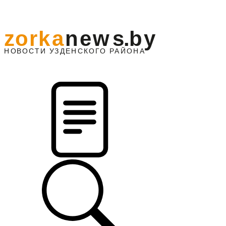
z
o
r
k
a
n
e
w
s
.
b
y
АЙОНА
НО
В
О
С
ТИ
У
ЗДЕНС
К
О
Г
О
Р