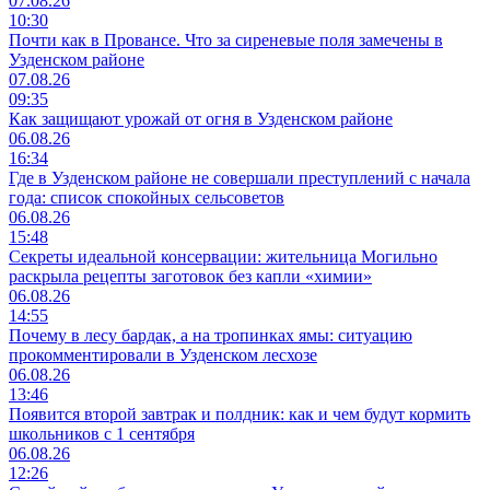
07.08.26
10:30
Почти как в Провансе. Что за сиреневые поля замечены в
Узденском районе
07.08.26
09:35
Как защищают урожай от огня в Узденском районе
06.08.26
16:34
Где в Узденском районе не совершали преступлений с начала
года: список спокойных сельсоветов
06.08.26
15:48
Секреты идеальной консервации: жительница Могильно
раскрыла рецепты заготовок без капли «химии»
06.08.26
14:55
Почему в лесу бардак, а на тропинках ямы: ситуацию
прокомментировали в Узденском лесхозе
06.08.26
13:46
Появится второй завтрак и полдник: как и чем будут кормить
школьников с 1 сентября
06.08.26
12:26