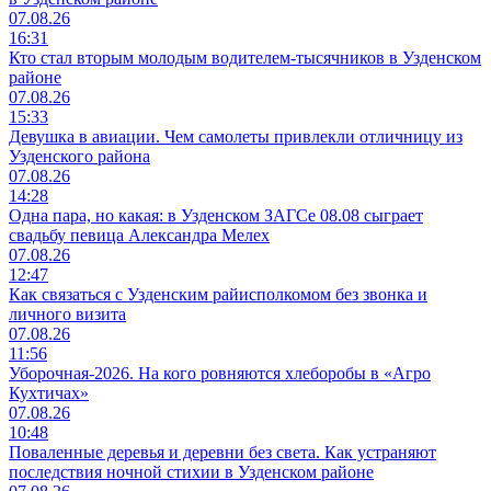
07.08.26
16:31
Кто стал вторым молодым водителем-тысячников в Узденском
районе
07.08.26
15:33
Девушка в авиации. Чем самолеты привлекли отличницу из
Узденского района
07.08.26
14:28
Одна пара, но какая: в Узденском ЗАГСе 08.08 сыграет
свадьбу певица Александра Мелех
07.08.26
12:47
Как связаться с Узденским райисполкомом без звонка и
личного визита
07.08.26
11:56
Уборочная-2026. На кого ровняются хлеборобы в «Агро
Кухтичах»
07.08.26
10:48
Поваленные деревья и деревни без света. Как устраняют
последствия ночной стихии в Узденском районе