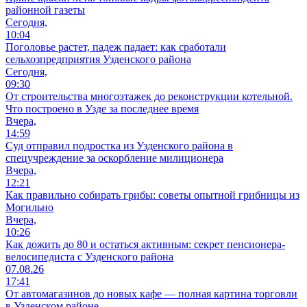
районной газеты
Сегодня,
10:04
Поголовье растет, падеж падает: как сработали
сельхозпредприятия Узденского района
Сегодня,
09:30
От строительства многоэтажек до реконструкции котельной.
Что построено в Узде за последнее время
Вчера,
14:59
Суд отправил подростка из Узденского района в
спецучреждение за оскорбление милиционера
Вчера,
12:21
Как правильно собирать грибы: советы опытной грибницы из
Могильно
Вчера,
10:26
Как дожить до 80 и остаться активным: секрет пенсионера-
велосипедиста с Узденского района
07.08.26
17:41
От автомагазинов до новых кафе — полная картина торговли
в Узденском районе