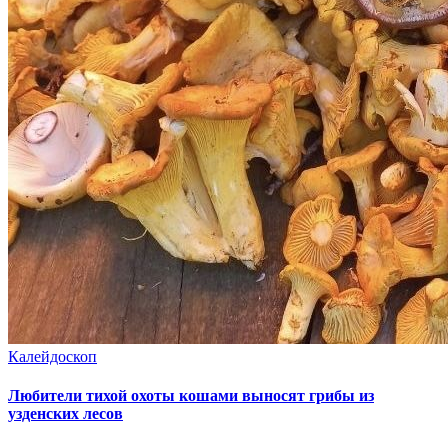
Калейдоскоп
Любители тихой охоты кошами выносят грибы из
узденских лесов