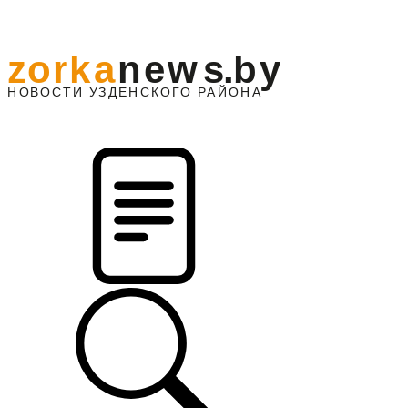
z
o
r
k
a
n
e
w
s
.
b
y
АЙОНА
НО
В
О
С
ТИ
У
ЗДЕНС
К
О
Г
О
Р