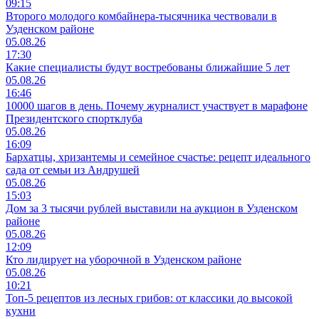
09:15
Второго молодого комбайнера-тысячника чествовали в
Узденском районе
05.08.26
17:30
Какие специалисты будут востребованы ближайшие 5 лет
05.08.26
16:46
10000 шагов в день. Почему журналист участвует в марафоне
Президентского спортклуба
05.08.26
16:09
Бархатцы, хризантемы и семейное счастье: рецепт идеального
сада от семьи из Андрушей
05.08.26
15:03
Дом за 3 тысячи рублей выставили на аукцион в Узденском
районе
05.08.26
12:09
Кто лидирует на уборочной в Узденском районе
05.08.26
10:21
Топ-5 рецептов из лесных грибов: от классики до высокой
кухни