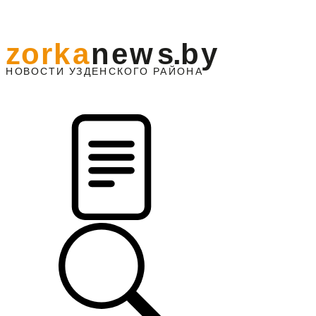
z
o
r
k
a
n
e
w
s
.
b
y
АЙОНА
НО
В
О
С
ТИ
У
ЗДЕНС
К
О
Г
О
Р