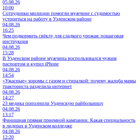
05.08.26
10:00
Сотрудники милиции помогли мужчине с судимостью
устроиться на работу в Узденском районе
04.08.26
16:25
Чем подкормить свёклу для сладкого урожая: пошаговая
инструкция
04.08.26
15:28
В Узденском районе мужчина воспользовался чужим
паспортом и купил iPhone
04.08.26
14:54
«Ужасные» хоромы с газом и стиралкой: почему жалоба мамы
тракториста разделила интернет
04.08.26
14:27
23 медика пополнили Узденскую райбольницу
04.08.26
13:17
Финишная прямая приемной кампании. Какая специальность
в лидерах в Узденском колледже
04.08.26
12:20