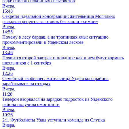
года: список спокойных сельсоветов
Вчера,
15:48
Секреты идеальной консервации: жительница Могильно
раскрыла рецепты заготовок без капли «химии»
Вчера,
14:55
Почему в лесу бардак, а на тропинках ямы: ситуацию
прокомментировали в Узденском лесхозе
Вчера,
13:46
Появится второй завтрак и полдник: как и чем будут кормить
школьников с 1 сентября
Вчера,
12:26
Семейный экобизнес: жительница Узденского района
зарабатывает на отходах
Вчера,
11:28
Телефон взорвался на зарядке: подросток из Узденского
района получила ожог кисти
Вчера,
10:26
2:1. Футболисты Узды уступили команде из Слуцка
Вчера,