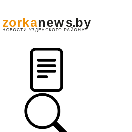
z
o
r
k
a
n
e
w
s
.
b
y
АЙОНА
НО
В
О
С
ТИ
У
ЗДЕНС
К
О
Г
О
Р