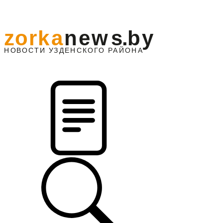
z
o
r
k
a
n
e
w
s
.
b
y
АЙОНА
НО
В
О
С
ТИ
У
ЗДЕНС
К
О
Г
О
Р