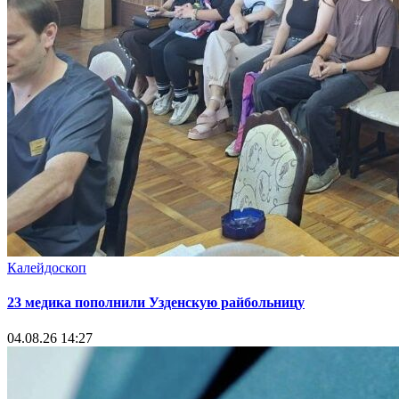
Калейдоскоп
23 медика пополнили Узденскую райбольницу
04.08.26 14:27