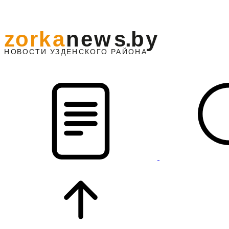
z
o
r
k
a
n
e
w
s
.
b
y
АЙОНА
НО
В
О
С
ТИ
У
ЗДЕНС
К
О
Г
О
Р