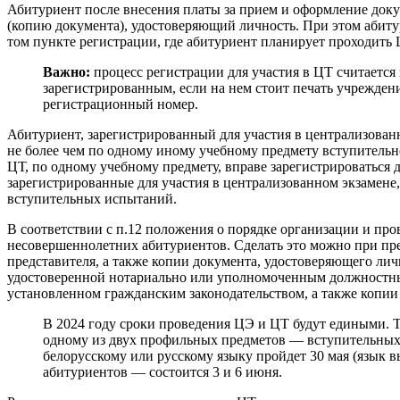
Абитуриент после внесения платы за прием и оформление докум
(копию документа), удостоверяющий личность. При этом абитури
том пункте регистрации, где абитуриент планирует проходить 
Важно:
процесс регистрации для участия в ЦТ считается
зарегистрированным, если на нем стоит печать учрежден
регистрационный номер.
Абитуриент, зарегистрированный для участия в централизован
не более чем по одному иному учебному предмету вступительн
ЦТ, по одному учебному предмету, вправе зарегистрироваться
зарегистрированные для участия в централизованном экзамене
вступительных испытаний.
В соответствии с п.12 положения о порядке организации и пр
несовершеннолетних абитуриентов. Сделать это можно при пре
представителя, а также копии документа, удостоверяющего ли
удостоверенной нотариально или уполномоченным должностным
установленном гражданским законодательством, а также копии
В 2024 году сроки проведения ЦЭ и ЦТ будут едиными. Т
одному из двух профильных предметов — вступительных 
белорусскому или русскому языку пройдет 30 мая (язык 
абитуриентов — состоится 3 и 6 июня.