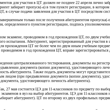
ентов для участия в ЦТ должен не позднее 22 апреля лично забр
ент забирает пропуск(-а) в том пункте регистрации, в котором 
ЦТ, в случае подачи заявления для участия в ЦТ посредством си
 завершенным только после получения абитуриентом пропуска(-ов
ия, определенного пунктом регистрации, подпись уполномоченно
ном экзамене, проводимом в год прохождения ЦТ, по двум учеб
ого испытания. Абитуриент, зарегистрированный для участия в
 для прохождения ЦТ не более чем по двум иным учебным предм
, проводимом в год прохождения ЦТ, вправе зарегистрироваться
оведения централизованного тестирования, документы на регистр
дъявлении документа (копии документа), удостоверяющего личн
чность абитуриента. Также подать документы могут представите
 лицом (при предъявлении документа (копии документа), удос
 документа, удостоверяющего личность абитуриента).
ак, 27 мая состоится ЦЭ для 11-классников по предмету по вы
экзаменов в вуз на выбор абитуриентов. ЦЭ для 11-классников
выбирает абитуриент). ЦТ по второму из двух профильных предм