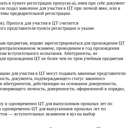
ать в пункте регистрации пропуск(-а), имея при себе документ
он подал заявление для участия в ЦТ при личной явке, или в
стемы предварительной регистрации.
). Пропуск для участия в ЦТ считается
го представителя пункта регистрации и указан
ным предметам, вправе зарегистрироваться для прохождения ЦТ
 централизованном экзамене, проводимом в год прохождения
етам вступительного испытания. Абитуриенты, не
 для прохождения ЦТ не более чем по трем учебным предметам
ацию для участия в ЦТ могут подавать законные представители
ость, документа, подтверждающего статус законного
ли абитуриентов, действующие на основании доверенности,
товеряющего личность, доверенности, оформленной в порядке,
бору и одновременно ЦТ для выпускников прошлых лет по
 и одновременно ЦТ для выпускников прошлых лет по
етов — вступительных экзаменов в вуз на выбор