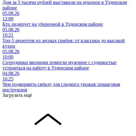
Дом за 3 тысячи рублей выставили на аукцион в Узденском
районе
05.08.26
12:09
Кто лидирует на уборочной в Узденском районе
05.08.26
10:21
Топ-5 рецептов из лесных грибов: от классики до высокой
кухни
05.08.26
10:00
Сотрудники милиции помогли мужчине с судимостью
устроиться на работу в Узденском районе
04.08.26
16:25
Чем подкормить свёклу для сладкого урожая: пошаговая
инструкция
Загрузить ещё