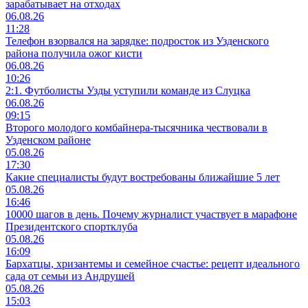
зарабатывает на отходах
06.08.26
11:28
Телефон взорвался на зарядке: подросток из Узденского
района получила ожог кисти
06.08.26
10:26
2:1. Футболисты Узды уступили команде из Слуцка
06.08.26
09:15
Второго молодого комбайнера-тысячника чествовали в
Узденском районе
05.08.26
17:30
Какие специалисты будут востребованы ближайшие 5 лет
05.08.26
16:46
10000 шагов в день. Почему журналист участвует в марафоне
Президентского спортклуба
05.08.26
16:09
Бархатцы, хризантемы и семейное счастье: рецепт идеального
сада от семьи из Андрушей
05.08.26
15:03