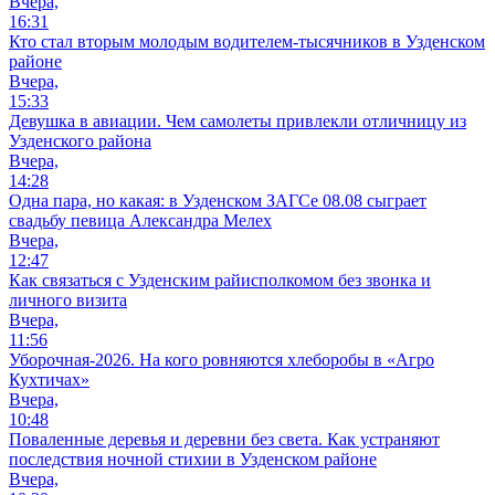
Вчера,
16:31
Кто стал вторым молодым водителем-тысячников в Узденском
районе
Вчера,
15:33
Девушка в авиации. Чем самолеты привлекли отличницу из
Узденского района
Вчера,
14:28
Одна пара, но какая: в Узденском ЗАГСе 08.08 сыграет
свадьбу певица Александра Мелех
Вчера,
12:47
Как связаться с Узденским райисполкомом без звонка и
личного визита
Вчера,
11:56
Уборочная-2026. На кого ровняются хлеборобы в «Агро
Кухтичах»
Вчера,
10:48
Поваленные деревья и деревни без света. Как устраняют
последствия ночной стихии в Узденском районе
Вчера,