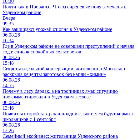
10:30
Почти как в Провансе. Что за сиреневые поля замечены в
Узденском районе
Вчера,
09:35
Как защищают урожай от огня в Узденском районе
06.08.26
16:34
Где в Узденском районе не совершали преступлений с начала
года: список спокойных сельсоветов
06.08.26
15:48
Секреты идеальной консервации: жительница Могильно
раскрыла рецепты заготовок без капли «химии»
06.08.26
14:55
Почему в лесу бардак, а на тропинках ямы: ситуацию
прокомментировали в Узденском лесхозе
06.08.26
13:46
Появится второй завтрак и полдник: как и чем будут кормить
школьников с 1 сентября
06.08.26
12:26
Семейный экобизнес: жительница Узденского района