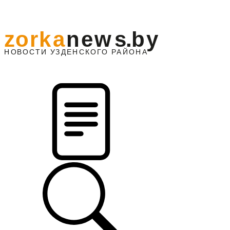
z
o
r
k
a
n
e
w
s
.
b
y
АЙОНА
НО
В
О
С
ТИ
У
ЗДЕНС
К
О
Г
О
Р