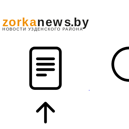
z
o
r
k
a
n
e
w
s
.
b
y
АЙОНА
НО
В
О
С
ТИ
У
ЗДЕНС
К
О
Г
О
Р