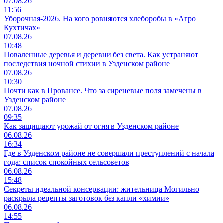
07.08.26
11:56
Уборочная-2026. На кого ровняются хлеборобы в «Агро
Кухтичах»
07.08.26
10:48
Поваленные деревья и деревни без света. Как устраняют
последствия ночной стихии в Узденском районе
07.08.26
10:30
Почти как в Провансе. Что за сиреневые поля замечены в
Узденском районе
07.08.26
09:35
Как защищают урожай от огня в Узденском районе
06.08.26
16:34
Где в Узденском районе не совершали преступлений с начала
года: список спокойных сельсоветов
06.08.26
15:48
Секреты идеальной консервации: жительница Могильно
раскрыла рецепты заготовок без капли «химии»
06.08.26
14:55