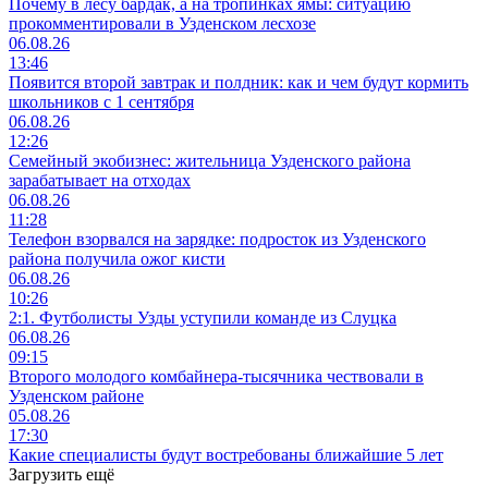
Почему в лесу бардак, а на тропинках ямы: ситуацию
прокомментировали в Узденском лесхозе
06.08.26
13:46
Появится второй завтрак и полдник: как и чем будут кормить
школьников с 1 сентября
06.08.26
12:26
Семейный экобизнес: жительница Узденского района
зарабатывает на отходах
06.08.26
11:28
Телефон взорвался на зарядке: подросток из Узденского
района получила ожог кисти
06.08.26
10:26
2:1. Футболисты Узды уступили команде из Слуцка
06.08.26
09:15
Второго молодого комбайнера-тысячника чествовали в
Узденском районе
05.08.26
17:30
Какие специалисты будут востребованы ближайшие 5 лет
Загрузить ещё