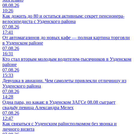
08.08.26
10:26
Как дожить до 80 и остаться активным: секрет пенсионера-
велосипедиста с Узденского района
07.08.26
17:41
От автомагазинов до новых кафе — полная картина торговли
в Узденском районе
07.08.26
16:31
Кто стал вторым молодым водителем-тысячников в Узденском
районе
07.08.26
15:33
Девушка в авиации. Чем самолеты привлекли отличницу из
Узденского района
07.08.26
14:28
Одна пара, но какая: в Узденском ЗАГСе 08.08 сыграет
свадьбу певица Александра Мелех
07.08.26
12:47
Как связаться с Узденским райисполкомом без звонка и
личного визита