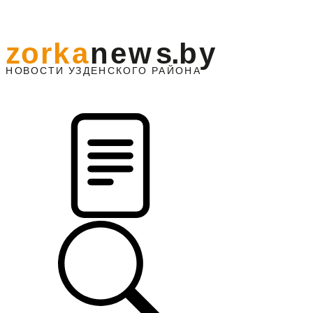
z
o
r
k
a
n
e
w
s
.
b
y
АЙОНА
НО
В
О
С
ТИ
У
ЗДЕНС
К
О
Г
О
Р