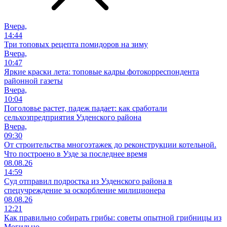
Вчера,
14:44
Три топовых рецепта помидоров на зиму
Вчера,
10:47
Яркие краски лета: топовые кадры фотокорреспондента
районной газеты
Вчера,
10:04
Поголовье растет, падеж падает: как сработали
сельхозпредприятия Узденского района
Вчера,
09:30
От строительства многоэтажек до реконструкции котельной.
Что построено в Узде за последнее время
08.08.26
14:59
Суд отправил подростка из Узденского района в
спецучреждение за оскорбление милиционера
08.08.26
12:21
Как правильно собирать грибы: советы опытной грибницы из
Могильно