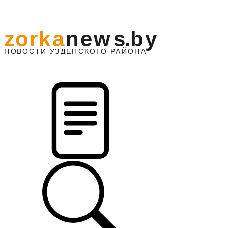
z
o
r
k
a
n
e
w
s
.
b
y
АЙОНА
НО
В
О
С
ТИ
У
ЗДЕНС
К
О
Г
О
Р