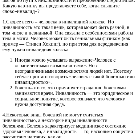
шагов по пути к инклюзивности и преодолению стериотипов.
Какую картинку вы представляете себе, когда слышите
слово»инвалид»?
1.Скорее всего – человека в инвалидной коляске. Но
инвалидность-это такая вещь, которая может быть разной, в
том числе и невидимой. Она связана с особенностями работы
тела и мозга. Человек может быть гениальным физиком (как
пример — Стивен Хокинг), но при этом для передвижения
ему нужна инвалидная коляска.
Иногда можно услышать выражение»Человек с
ограниченными возможностями». Но с
неограниченными возможностями людей нет. Поэтому
сейчас принято говорить «человек с такой болезнью или
инвалидностью».
болезнь-это то, что причиняет страдания. Болезнями
занимаются врачи. Инвалидность — это юридическое и
социальное понятие, которое означает, что человеку
нужна доступная среда.
4.Некоторые виды болезней не могут считаться
инвалидностью, а некоторые виды инвалидности —
болезнями. Болезнь характеризует медицинское состояние
здоровья человека, а инвалидность — то, насколько общество
рассчитано на таких, как он.