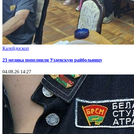
Калейдоскоп
23 медика пополнили Узденскую райбольницу
04.08.26 14:27