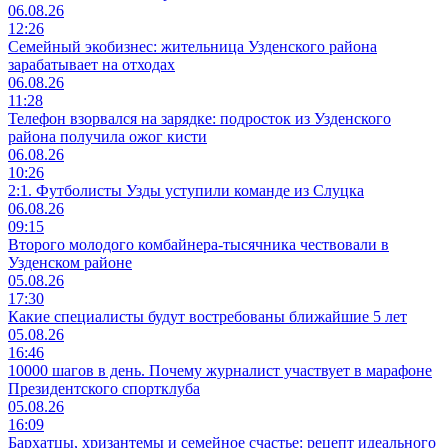
06.08.26
12:26
Семейный экобизнес: жительница Узденского района
зарабатывает на отходах
06.08.26
11:28
Телефон взорвался на зарядке: подросток из Узденского
района получила ожог кисти
06.08.26
10:26
2:1. Футболисты Узды уступили команде из Слуцка
06.08.26
09:15
Второго молодого комбайнера-тысячника чествовали в
Узденском районе
05.08.26
17:30
Какие специалисты будут востребованы ближайшие 5 лет
05.08.26
16:46
10000 шагов в день. Почему журналист участвует в марафоне
Президентского спортклуба
05.08.26
16:09
Бархатцы, хризантемы и семейное счастье: рецепт идеального