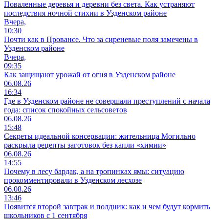
Поваленные деревья и деревни без света. Как устраняют
последствия ночной стихии в Узденском районе
Вчера,
10:30
Почти как в Провансе. Что за сиреневые поля замечены в
Узденском районе
Вчера,
09:35
Как защищают урожай от огня в Узденском районе
06.08.26
16:34
Где в Узденском районе не совершали преступлений с начала
года: список спокойных сельсоветов
06.08.26
15:48
Секреты идеальной консервации: жительница Могильно
раскрыла рецепты заготовок без капли «химии»
06.08.26
14:55
Почему в лесу бардак, а на тропинках ямы: ситуацию
прокомментировали в Узденском лесхозе
06.08.26
13:46
Появится второй завтрак и полдник: как и чем будут кормить
школьников с 1 сентября