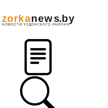
z
o
r
k
a
n
e
w
s
.
b
y
АЙОНА
НО
В
О
С
ТИ
У
ЗДЕНС
К
О
Г
О
Р