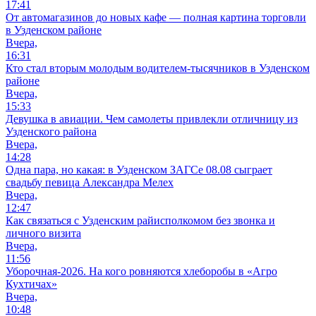
17:41
От автомагазинов до новых кафе — полная картина торговли
в Узденском районе
Вчера,
16:31
Кто стал вторым молодым водителем-тысячников в Узденском
районе
Вчера,
15:33
Девушка в авиации. Чем самолеты привлекли отличницу из
Узденского района
Вчера,
14:28
Одна пара, но какая: в Узденском ЗАГСе 08.08 сыграет
свадьбу певица Александра Мелех
Вчера,
12:47
Как связаться с Узденским райисполкомом без звонка и
личного визита
Вчера,
11:56
Уборочная-2026. На кого ровняются хлеборобы в «Агро
Кухтичах»
Вчера,
10:48