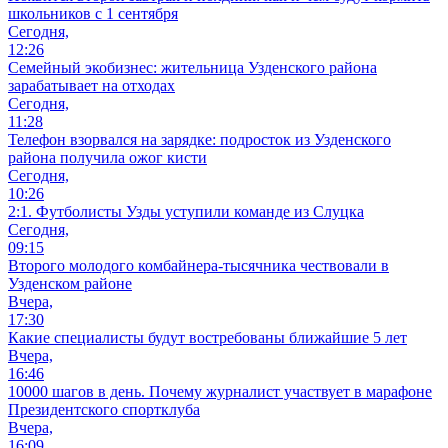
школьников с 1 сентября
Сегодня,
12:26
Семейный экобизнес: жительница Узденского района
зарабатывает на отходах
Сегодня,
11:28
Телефон взорвался на зарядке: подросток из Узденского
района получила ожог кисти
Сегодня,
10:26
2:1. Футболисты Узды уступили команде из Слуцка
Сегодня,
09:15
Второго молодого комбайнера-тысячника чествовали в
Узденском районе
Вчера,
17:30
Какие специалисты будут востребованы ближайшие 5 лет
Вчера,
16:46
10000 шагов в день. Почему журналист участвует в марафоне
Президентского спортклуба
Вчера,
16:09