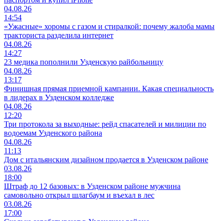
04.08.26
14:54
«Ужасные» хоромы с газом и стиралкой: почему жалоба мамы
тракториста разделила интернет
04.08.26
14:27
23 медика пополнили Узденскую райбольницу
04.08.26
13:17
Финишная прямая приемной кампании. Какая специальность
в лидерах в Узденском колледже
04.08.26
12:20
Три протокола за выходные: рейд спасателей и милиции по
водоемам Узденского района
04.08.26
11:13
Дом с итальянским дизайном продается в Узденском районе
03.08.26
18:00
Штраф до 12 базовых: в Узденском районе мужчина
самовольно открыл шлагбаум и въехал в лес
03.08.26
17:00