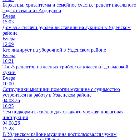
Бархатцы, хризантемы и семейное счастье: рецепт идеального
сада от семьи из Андрушей
Вчера,
15:03
Дом за 3 тысячи рублей выставили на аукцион в Узденском
районе
Вчера,
12:09
Кто лидирует на уборочной в Узденском районе
Вчера,
10:21
Топ-5 рецептов из лесных грибов: от классики до высокой
кухни
Вчера,
10:00
Сотрудники милиции помогли мужчине с судимостью
устроиться на работу в Узденском районе
04.08.26
16:25
Чем подкормить свёклу для сладкого урожая: пошаговая
инструкция
04.08.26
15:28
В Узденском районе мужчина воспользовался чужим
паспортом и купил iPhone