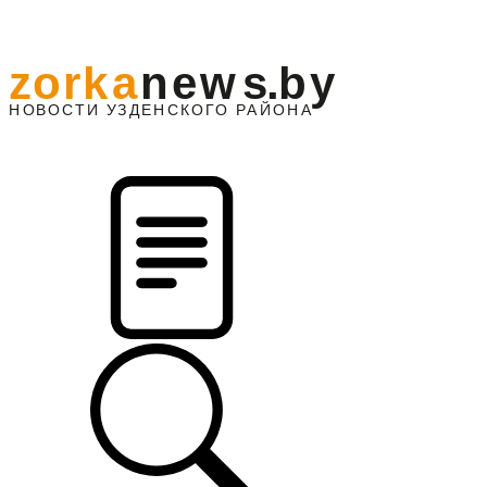
z
o
r
k
a
n
e
w
s
.
b
y
АЙОНА
НО
В
О
С
ТИ
У
ЗДЕНС
К
О
Г
О
Р