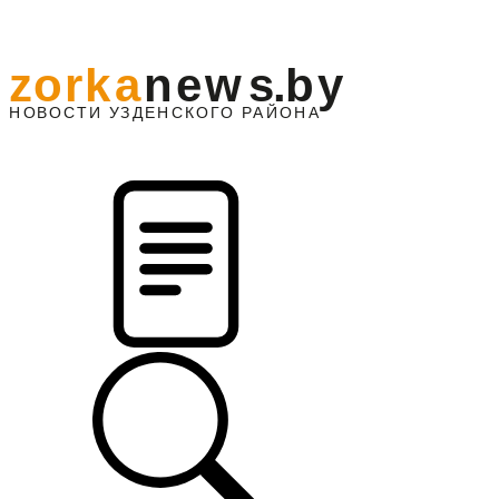
z
o
r
k
a
n
e
w
s
.
b
y
АЙОНА
НО
В
О
С
ТИ
У
ЗДЕНС
К
О
Г
О
Р