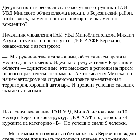
Девушки поинтересовались: не могут ли сотрудники ГАИ
УВД Минского облисполкома выехать в Березинский район,
чтобы здесь, на месте принять повторный экзамен по
вождению?
Начальник управления ГАИ УВД Миноблисполкома Михаил
Акулич отметил: он был с утра в ДОСААФЕ Березино,
ознакомился с автопарком:
— Мы руководствуемся законами, обеспечиваем время и
место сдачи экзаменов. Идем навстречу жителям Березино и
области — единственные, кто выезжает в регионы на прием
первого практического экзамена. А что касается Минска, на
нашем автодроме на Игуменском тракте замечательная
территория, хороший автопарк. И процент успешно сдавших
экзамены высокий.
По словам начальника ГАИ УВД Миноблисполкома, за 10
месяцев Березинская структура ДОСААФ подготовила 73
курсанта на категорию «В». Но успешно сдали 9 человек.
— Мы не можем позволить себе выезжать в Березино каждую
среду, чтобы принимать повторный экзамен по вождению, —