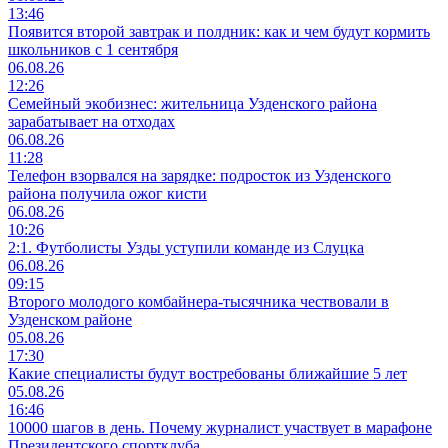
13:46
Появится второй завтрак и полдник: как и чем будут кормить
школьников с 1 сентября
06.08.26
12:26
Семейный экобизнес: жительница Узденского района
зарабатывает на отходах
06.08.26
11:28
Телефон взорвался на зарядке: подросток из Узденского
района получила ожог кисти
06.08.26
10:26
2:1. Футболисты Узды уступили команде из Слуцка
06.08.26
09:15
Второго молодого комбайнера-тысячника чествовали в
Узденском районе
05.08.26
17:30
Какие специалисты будут востребованы ближайшие 5 лет
05.08.26
16:46
10000 шагов в день. Почему журналист участвует в марафоне
Президентского спортклуба