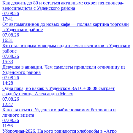
Как дожить до 80 и остаться активным: секрет пенсионера-
велосипедиста с Узденского района
07.08.26
17:41
От автомагазинов до новых кафе — полная картина торговли
в Узденском районе
07.08.26
16:31
Кто стал вторым молодым водителем-тысячников в Узденском
районе
07.08.26
15:33
Девушка в авиации. Чем самолеты привлекли отличницу из
Узденского района
07.08.26
14:28
Одна пара, но какая: в Узденском ЗАГСе 08.08 сыграет
свадьбу певица Александра Мелех
07.08.26
12:47
Как связаться с Узденским райисполкомом без звонка и
личного визита
07.08.26
11:56
Уборочная-2026. На кого ровняются хлеборобы в «Агро