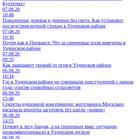
Кухтичах»
07.08.26
10:48
Поваленные деревья и деревни без света. Как устраняют
последствия ночной стихии в Узденском районе
07.08.26
10:30
Почти как в Провансе. Что за сиреневые поля замечены в
Узденском районе
07.08.26
09:35
Как защищают урожай от огня в Узденском районе
06.08.26
16:34
Где в Узденском районе не совершали преступлений с начала
года: список спокойных сельсоветов
06.08.26
15:48
Секреты идеальной консервации: жительница Могильно
раскрыла рецепты заготовок без капли «химии»
06.08.26
14:55
Почему в лесу бардак, а на тропинках ямы: ситуацию
прокомментировали в Узденском лесхозе
06.08.26