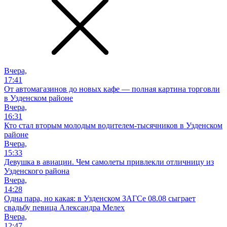
Вчера,
17:41
От автомагазинов до новых кафе — полная картина торговли
в Узденском районе
Вчера,
16:31
Кто стал вторым молодым водителем-тысячников в Узденском
районе
Вчера,
15:33
Девушка в авиации. Чем самолеты привлекли отличницу из
Узденского района
Вчера,
14:28
Одна пара, но какая: в Узденском ЗАГСе 08.08 сыграет
свадьбу певица Александра Мелех
Вчера,
12:47