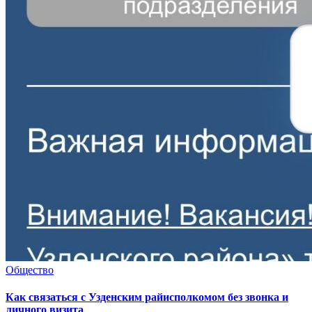
Общество
Как связаться с Узденским райисполкомом без звонка и
личного визита