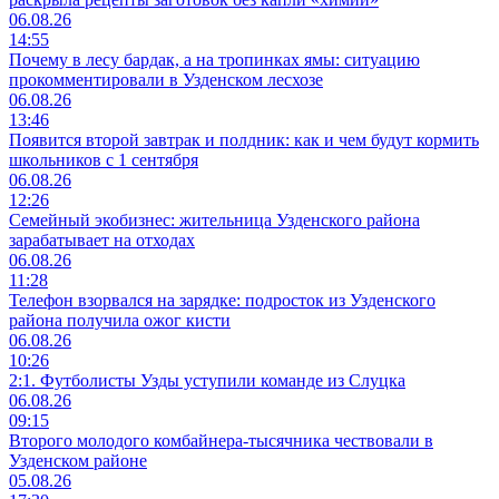
06.08.26
14:55
Почему в лесу бардак, а на тропинках ямы: ситуацию
прокомментировали в Узденском лесхозе
06.08.26
13:46
Появится второй завтрак и полдник: как и чем будут кормить
школьников с 1 сентября
06.08.26
12:26
Семейный экобизнес: жительница Узденского района
зарабатывает на отходах
06.08.26
11:28
Телефон взорвался на зарядке: подросток из Узденского
района получила ожог кисти
06.08.26
10:26
2:1. Футболисты Узды уступили команде из Слуцка
06.08.26
09:15
Второго молодого комбайнера-тысячника чествовали в
Узденском районе
05.08.26