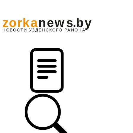
z
o
r
k
a
n
e
w
s
.
b
y
АЙОНА
НО
В
О
С
ТИ
У
ЗДЕНС
К
О
Г
О
Р