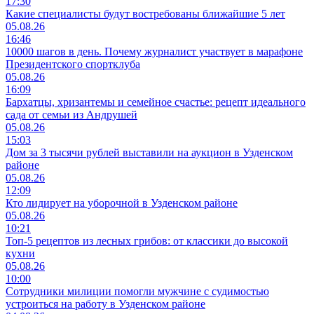
17:30
Какие специалисты будут востребованы ближайшие 5 лет
05.08.26
16:46
10000 шагов в день. Почему журналист участвует в марафоне
Президентского спортклуба
05.08.26
16:09
Бархатцы, хризантемы и семейное счастье: рецепт идеального
сада от семьи из Андрушей
05.08.26
15:03
Дом за 3 тысячи рублей выставили на аукцион в Узденском
районе
05.08.26
12:09
Кто лидирует на уборочной в Узденском районе
05.08.26
10:21
Топ-5 рецептов из лесных грибов: от классики до высокой
кухни
05.08.26
10:00
Сотрудники милиции помогли мужчине с судимостью
устроиться на работу в Узденском районе