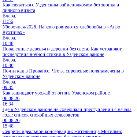
Как связаться с Узденским райисполкомом без звонка и
личного визита
Вчера,
11:56
Уборочная-2026. На кого ровняются хлеборобы в «Агро
Кухтичах»
Вчера,
10:48
Поваленные деревья и деревни без света. Как устраняют
последствия ночной стихии в Узденском районе
Вчера,
10:30
Почти как в Провансе. Что за сиреневые поля замечены в
Узденском районе
Вчера,
09:35
Как защищают урожай от огня в Узденском районе
06.08.26
16:34
Где в Узденском районе не совершали преступлений с начала
года: список спокойных сельсоветов
06.08.26
15:48
Секреты идеальной консервации: жительница Могильно
раскрыла рецепты заготовок без капли «химии»