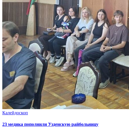
Калейдоскоп
23 медика пополнили Узденскую райбольницу