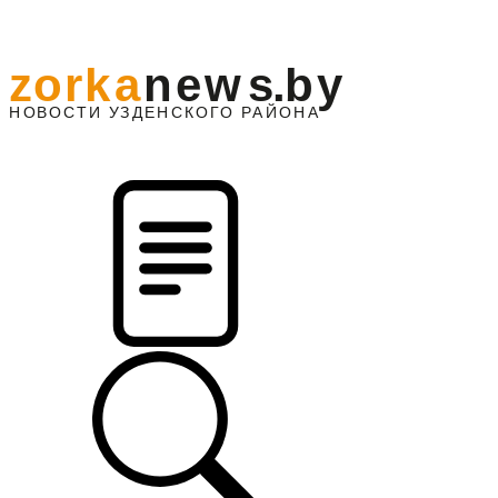
z
o
r
k
a
n
e
w
s
.
b
y
АЙОНА
НО
В
О
С
ТИ
У
ЗДЕНС
К
О
Г
О
Р