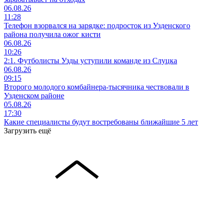
06.08.26
11:28
Телефон взорвался на зарядке: подросток из Узденского
района получила ожог кисти
06.08.26
10:26
2:1. Футболисты Узды уступили команде из Слуцка
06.08.26
09:15
Второго молодого комбайнера-тысячника чествовали в
Узденском районе
05.08.26
17:30
Какие специалисты будут востребованы ближайшие 5 лет
Загрузить ещё