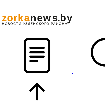
z
o
r
k
a
n
e
w
s
.
b
y
АЙОНА
НО
В
О
С
ТИ
У
ЗДЕНС
К
О
Г
О
Р