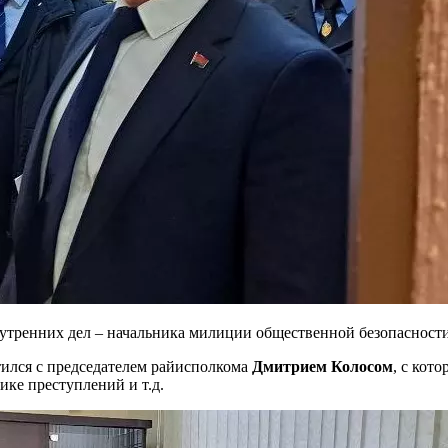
нутренних дел – начальника милиции общественной безопасност
ился с председателем райисполкома
Дмитрием Колосом
, с кот
ке преступлений и т.д.