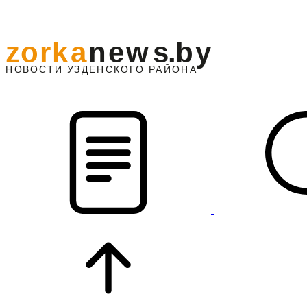
z
o
r
k
a
n
e
w
s
.
b
y
АЙОНА
НО
В
О
С
ТИ
У
ЗДЕНС
К
О
Г
О
Р