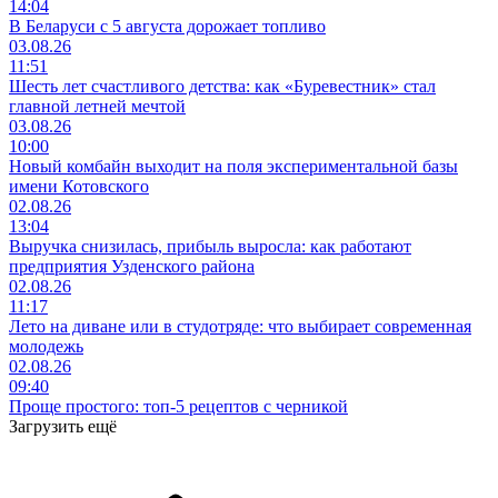
14:04
В Беларуси с 5 августа дорожает топливо
03.08.26
11:51
Шесть лет счастливого детства: как «Буревестник» стал
главной летней мечтой
03.08.26
10:00
Новый комбайн выходит на поля экспериментальной базы
имени Котовского
02.08.26
13:04
Выручка снизилась, прибыль выросла: как работают
предприятия Узденского района
02.08.26
11:17
Лето на диване или в студотряде: что выбирает современная
молодежь
02.08.26
09:40
Проще простого: топ-5 рецептов с черникой
Загрузить ещё