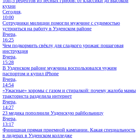
Топ-5 рецептов из лесных грибов: от классики до высокой
кухни
Сегодня,
10:00
Сотрудники милиции помогли мужчине с судимостью
устроиться на работу в Узденском районе
Вчера,
16:25
Чем подкормить свёклу для сладкого урожая: пошаговая
инструкция
Вчера,
15:28
В Узденском районе мужчина воспользовался чужим
паспортом и купил iPhone
Вчера,
14:54
«Ужасные» хоромы с газом и стиралкой: почему жалоба мамы
тракториста разделила интернет
Вчера,
14:27
23 медика пополнили Узденскую райбольницу
Вчера,
13:17
Финишная прямая приемной кампании. Какая специальность
в лидерах в Узденском колледже