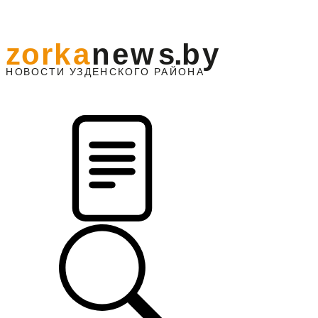
z
o
r
k
a
n
e
w
s
.
b
y
АЙОНА
НО
В
О
С
ТИ
У
ЗДЕНС
К
О
Г
О
Р