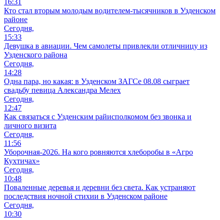
16:31
Кто стал вторым молодым водителем-тысячников в Узденском
районе
Сегодня,
15:33
Девушка в авиации. Чем самолеты привлекли отличницу из
Узденского района
Сегодня,
14:28
Одна пара, но какая: в Узденском ЗАГСе 08.08 сыграет
свадьбу певица Александра Мелех
Сегодня,
12:47
Как связаться с Узденским райисполкомом без звонка и
личного визита
Сегодня,
11:56
Уборочная-2026. На кого ровняются хлеборобы в «Агро
Кухтичах»
Сегодня,
10:48
Поваленные деревья и деревни без света. Как устраняют
последствия ночной стихии в Узденском районе
Сегодня,
10:30