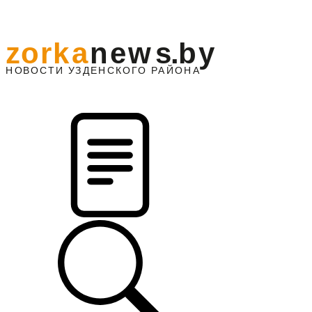
z
o
r
k
a
n
e
w
s
.
b
y
АЙОНА
НО
В
О
С
ТИ
У
ЗДЕНС
К
О
Г
О
Р