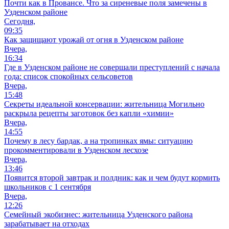
Почти как в Провансе. Что за сиреневые поля замечены в
Узденском районе
Сегодня,
09:35
Как защищают урожай от огня в Узденском районе
Вчера,
16:34
Где в Узденском районе не совершали преступлений с начала
года: список спокойных сельсоветов
Вчера,
15:48
Секреты идеальной консервации: жительница Могильно
раскрыла рецепты заготовок без капли «химии»
Вчера,
14:55
Почему в лесу бардак, а на тропинках ямы: ситуацию
прокомментировали в Узденском лесхозе
Вчера,
13:46
Появится второй завтрак и полдник: как и чем будут кормить
школьников с 1 сентября
Вчера,
12:26
Семейный экобизнес: жительница Узденского района
зарабатывает на отходах