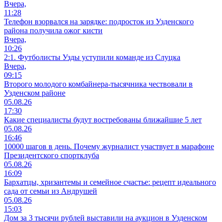
Вчера,
11:28
Телефон взорвался на зарядке: подросток из Узденского
района получила ожог кисти
Вчера,
10:26
2:1. Футболисты Узды уступили команде из Слуцка
Вчера,
09:15
Второго молодого комбайнера-тысячника чествовали в
Узденском районе
05.08.26
17:30
Какие специалисты будут востребованы ближайшие 5 лет
05.08.26
16:46
10000 шагов в день. Почему журналист участвует в марафоне
Президентского спортклуба
05.08.26
16:09
Бархатцы, хризантемы и семейное счастье: рецепт идеального
сада от семьи из Андрушей
05.08.26
15:03
Дом за 3 тысячи рублей выставили на аукцион в Узденском