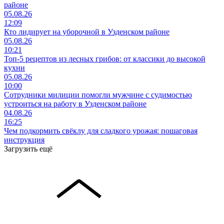
районе
05.08.26
12:09
Кто лидирует на уборочной в Узденском районе
05.08.26
10:21
Топ-5 рецептов из лесных грибов: от классики до высокой
кухни
05.08.26
10:00
Сотрудники милиции помогли мужчине с судимостью
устроиться на работу в Узденском районе
04.08.26
16:25
Чем подкормить свёклу для сладкого урожая: пошаговая
инструкция
Загрузить ещё