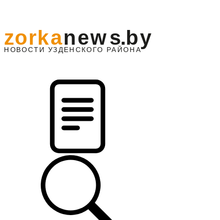
z
o
r
k
a
n
e
w
s
.
b
y
АЙОНА
НО
В
О
С
ТИ
У
ЗДЕНС
К
О
Г
О
Р