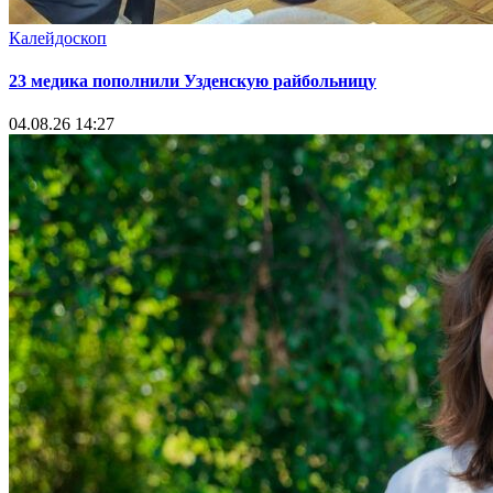
Калейдоскоп
23 медика пополнили Узденскую райбольницу
04.08.26 14:27