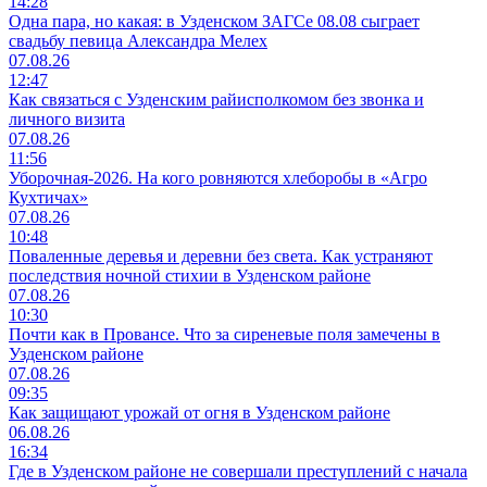
14:28
Одна пара, но какая: в Узденском ЗАГСе 08.08 сыграет
свадьбу певица Александра Мелех
07.08.26
12:47
Как связаться с Узденским райисполкомом без звонка и
личного визита
07.08.26
11:56
Уборочная-2026. На кого ровняются хлеборобы в «Агро
Кухтичах»
07.08.26
10:48
Поваленные деревья и деревни без света. Как устраняют
последствия ночной стихии в Узденском районе
07.08.26
10:30
Почти как в Провансе. Что за сиреневые поля замечены в
Узденском районе
07.08.26
09:35
Как защищают урожай от огня в Узденском районе
06.08.26
16:34
Где в Узденском районе не совершали преступлений с начала