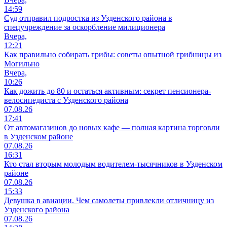
14:59
Суд отправил подростка из Узденского района в
спецучреждение за оскорбление милиционера
Вчера,
12:21
Как правильно собирать грибы: советы опытной грибницы из
Могильно
Вчера,
10:26
Как дожить до 80 и остаться активным: секрет пенсионера-
велосипедиста с Узденского района
07.08.26
17:41
От автомагазинов до новых кафе — полная картина торговли
в Узденском районе
07.08.26
16:31
Кто стал вторым молодым водителем-тысячников в Узденском
районе
07.08.26
15:33
Девушка в авиации. Чем самолеты привлекли отличницу из
Узденского района
07.08.26