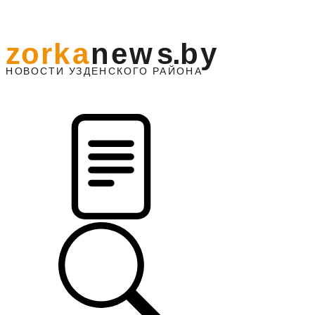
z
o
r
k
a
n
e
w
s
.
b
y
АЙОНА
НО
В
О
С
ТИ
У
ЗДЕНС
К
О
Г
О
Р