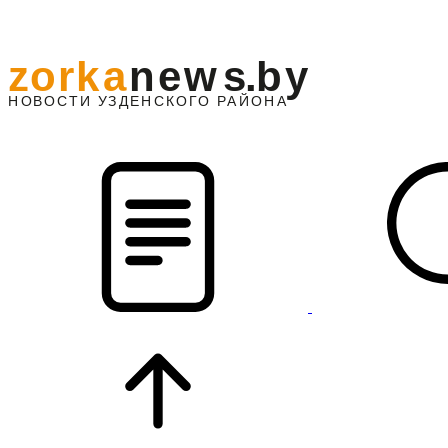
z
o
r
k
a
n
e
w
s
.
b
y
АЙОНА
НО
В
О
С
ТИ
У
ЗДЕНС
К
О
Г
О
Р