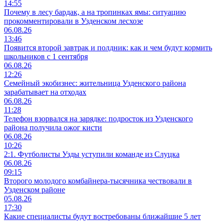
14:55
Почему в лесу бардак, а на тропинках ямы: ситуацию
прокомментировали в Узденском лесхозе
06.08.26
13:46
Появится второй завтрак и полдник: как и чем будут кормить
школьников с 1 сентября
06.08.26
12:26
Семейный экобизнес: жительница Узденского района
зарабатывает на отходах
06.08.26
11:28
Телефон взорвался на зарядке: подросток из Узденского
района получила ожог кисти
06.08.26
10:26
2:1. Футболисты Узды уступили команде из Слуцка
06.08.26
09:15
Второго молодого комбайнера-тысячника чествовали в
Узденском районе
05.08.26
17:30
Какие специалисты будут востребованы ближайшие 5 лет