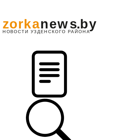
z
o
r
k
a
n
e
w
s
.
b
y
АЙОНА
НО
В
О
С
ТИ
У
ЗДЕНС
К
О
Г
О
Р