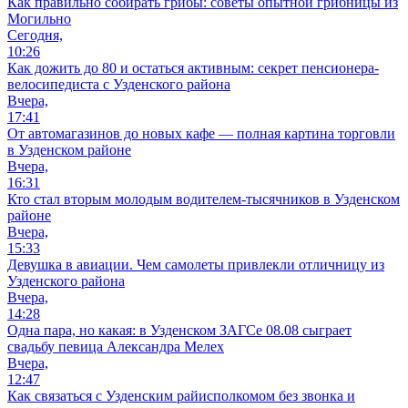
Как правильно собирать грибы: советы опытной грибницы из
Могильно
Сегодня,
10:26
Как дожить до 80 и остаться активным: секрет пенсионера-
велосипедиста с Узденского района
Вчера,
17:41
От автомагазинов до новых кафе — полная картина торговли
в Узденском районе
Вчера,
16:31
Кто стал вторым молодым водителем-тысячников в Узденском
районе
Вчера,
15:33
Девушка в авиации. Чем самолеты привлекли отличницу из
Узденского района
Вчера,
14:28
Одна пара, но какая: в Узденском ЗАГСе 08.08 сыграет
свадьбу певица Александра Мелех
Вчера,
12:47
Как связаться с Узденским райисполкомом без звонка и