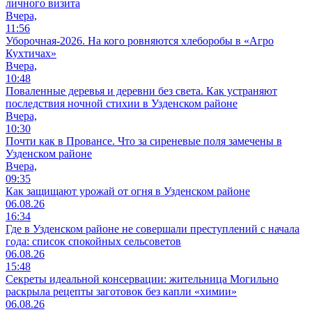
личного визита
Вчера,
11:56
Уборочная-2026. На кого ровняются хлеборобы в «Агро
Кухтичах»
Вчера,
10:48
Поваленные деревья и деревни без света. Как устраняют
последствия ночной стихии в Узденском районе
Вчера,
10:30
Почти как в Провансе. Что за сиреневые поля замечены в
Узденском районе
Вчера,
09:35
Как защищают урожай от огня в Узденском районе
06.08.26
16:34
Где в Узденском районе не совершали преступлений с начала
года: список спокойных сельсоветов
06.08.26
15:48
Секреты идеальной консервации: жительница Могильно
раскрыла рецепты заготовок без капли «химии»
06.08.26