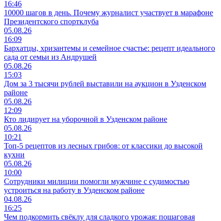
16:46
10000 шагов в день. Почему журналист участвует в марафоне
Президентского спортклуба
05.08.26
16:09
Бархатцы, хризантемы и семейное счастье: рецепт идеального
сада от семьи из Андрушей
05.08.26
15:03
Дом за 3 тысячи рублей выставили на аукцион в Узденском
районе
05.08.26
12:09
Кто лидирует на уборочной в Узденском районе
05.08.26
10:21
Топ-5 рецептов из лесных грибов: от классики до высокой
кухни
05.08.26
10:00
Сотрудники милиции помогли мужчине с судимостью
устроиться на работу в Узденском районе
04.08.26
16:25
Чем подкормить свёклу для сладкого урожая: пошаговая