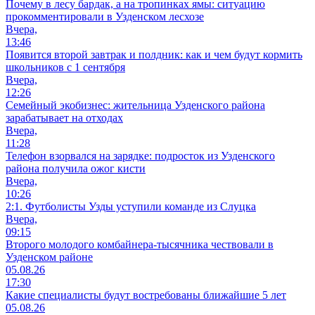
Почему в лесу бардак, а на тропинках ямы: ситуацию
прокомментировали в Узденском лесхозе
Вчера,
13:46
Появится второй завтрак и полдник: как и чем будут кормить
школьников с 1 сентября
Вчера,
12:26
Семейный экобизнес: жительница Узденского района
зарабатывает на отходах
Вчера,
11:28
Телефон взорвался на зарядке: подросток из Узденского
района получила ожог кисти
Вчера,
10:26
2:1. Футболисты Узды уступили команде из Слуцка
Вчера,
09:15
Второго молодого комбайнера-тысячника чествовали в
Узденском районе
05.08.26
17:30
Какие специалисты будут востребованы ближайшие 5 лет
05.08.26