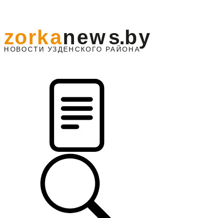
z
o
r
k
a
n
e
w
s
.
b
y
АЙОНА
НО
В
О
С
ТИ
У
ЗДЕНС
К
О
Г
О
Р