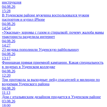
инструкция
04.08.26
15:28
В Узденском районе мужчина воспользовался чужим
паспортом и купил iPhone
04.08.26
14:54
«Ужасные» хоромы с газом и стиралкой: почему жалоба мамы
тракториста разделила интернет
04.08.26
14:27
23 медика пополнили Узденскую райбольницу
04.08.26
13:17
Финишная прямая приемной кампании. Какая специальность
в лидерах в Узденском колледже
04.08.26
12:20
Три протокола за выходные: рейд спасателей и милиции по
водоемам Узденского района
04.08.26
11:13
Дом с итальянским дизайном продается в Узденском районе
03.08.26
18:00