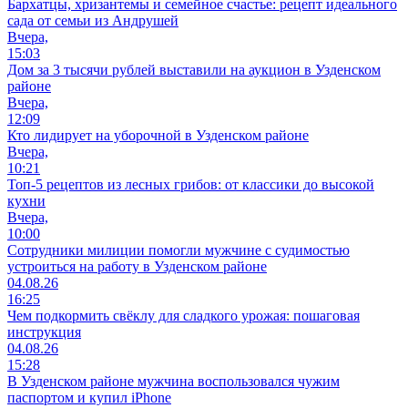
Бархатцы, хризантемы и семейное счастье: рецепт идеального
сада от семьи из Андрушей
Вчера,
15:03
Дом за 3 тысячи рублей выставили на аукцион в Узденском
районе
Вчера,
12:09
Кто лидирует на уборочной в Узденском районе
Вчера,
10:21
Топ-5 рецептов из лесных грибов: от классики до высокой
кухни
Вчера,
10:00
Сотрудники милиции помогли мужчине с судимостью
устроиться на работу в Узденском районе
04.08.26
16:25
Чем подкормить свёклу для сладкого урожая: пошаговая
инструкция
04.08.26
15:28
В Узденском районе мужчина воспользовался чужим
паспортом и купил iPhone