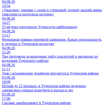
04.08.26
14:54
«Ужасные» хоромы с газом и стиралкой: почему жалоба мамы
тракториста разделила интернет
04.08.26
14:27
23 медика пополнили Узденскую райбольницу
04.08.26
13:17
Финишная прямая приемной кампании. Какая специальность
в лидерах в Узденском колледже
04.08.26
12:20
Три протокола за выходные: рейд спасателей и милиции по
водоемам Узденского района
04.08.26
11:13
Дом с итальянским дизайном продается в Узденском районе
03.08.26
18:00
Штраф до 12 базовых: в Узденском районе мужчина
самовольно открыл шлагбаум и въехал в лес
03.08.26
17:00
Сколько зарабатывают в Узденском районе