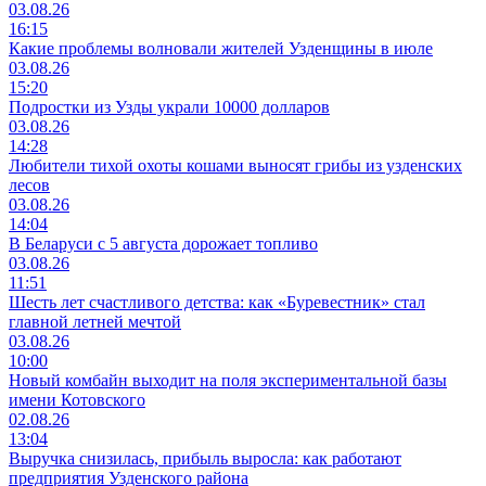
03.08.26
16:15
Какие проблемы волновали жителей Узденщины в июле
03.08.26
15:20
Подростки из Узды украли 10000 долларов
03.08.26
14:28
Любители тихой охоты кошами выносят грибы из узденских
лесов
03.08.26
14:04
В Беларуси с 5 августа дорожает топливо
03.08.26
11:51
Шесть лет счастливого детства: как «Буревестник» стал
главной летней мечтой
03.08.26
10:00
Новый комбайн выходит на поля экспериментальной базы
имени Котовского
02.08.26
13:04
Выручка снизилась, прибыль выросла: как работают
предприятия Узденского района