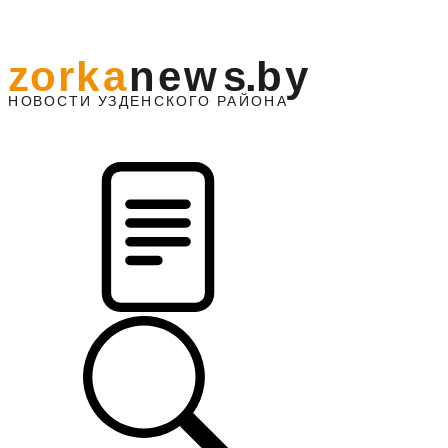
z
o
r
k
a
n
e
w
s
.
b
y
АЙОНА
НО
В
О
С
ТИ
У
ЗДЕНС
К
О
Г
О
Р