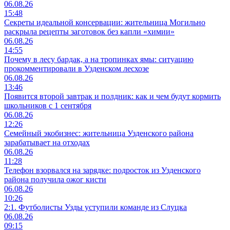
06.08.26
15:48
Секреты идеальной консервации: жительница Могильно
раскрыла рецепты заготовок без капли «химии»
06.08.26
14:55
Почему в лесу бардак, а на тропинках ямы: ситуацию
прокомментировали в Узденском лесхозе
06.08.26
13:46
Появится второй завтрак и полдник: как и чем будут кормить
школьников с 1 сентября
06.08.26
12:26
Семейный экобизнес: жительница Узденского района
зарабатывает на отходах
06.08.26
11:28
Телефон взорвался на зарядке: подросток из Узденского
района получила ожог кисти
06.08.26
10:26
2:1. Футболисты Узды уступили команде из Слуцка
06.08.26
09:15