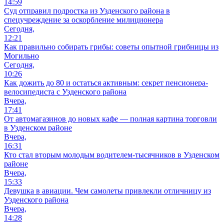
14:59
Суд отправил подростка из Узденского района в
спецучреждение за оскорбление милиционера
Сегодня,
12:21
Как правильно собирать грибы: советы опытной грибницы из
Могильно
Сегодня,
10:26
Как дожить до 80 и остаться активным: секрет пенсионера-
велосипедиста с Узденского района
Вчера,
17:41
От автомагазинов до новых кафе — полная картина торговли
в Узденском районе
Вчера,
16:31
Кто стал вторым молодым водителем-тысячников в Узденском
районе
Вчера,
15:33
Девушка в авиации. Чем самолеты привлекли отличницу из
Узденского района
Вчера,
14:28