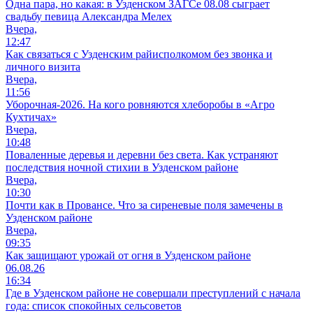
Одна пара, но какая: в Узденском ЗАГСе 08.08 сыграет
свадьбу певица Александра Мелех
Вчера,
12:47
Как связаться с Узденским райисполкомом без звонка и
личного визита
Вчера,
11:56
Уборочная-2026. На кого ровняются хлеборобы в «Агро
Кухтичах»
Вчера,
10:48
Поваленные деревья и деревни без света. Как устраняют
последствия ночной стихии в Узденском районе
Вчера,
10:30
Почти как в Провансе. Что за сиреневые поля замечены в
Узденском районе
Вчера,
09:35
Как защищают урожай от огня в Узденском районе
06.08.26
16:34
Где в Узденском районе не совершали преступлений с начала
года: список спокойных сельсоветов