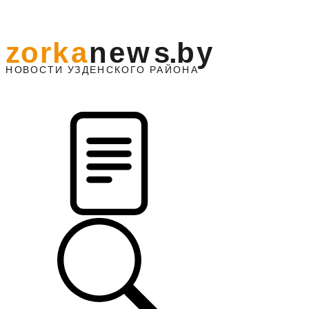
z
o
r
k
a
n
e
w
s
.
b
y
АЙОНА
НО
В
О
С
ТИ
У
ЗДЕНС
К
О
Г
О
Р