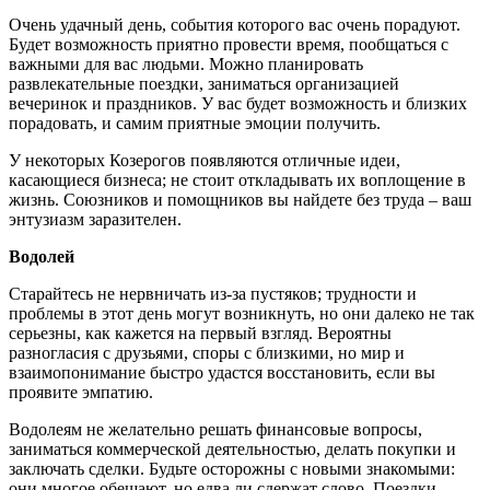
Очень удачный день, события которого вас очень порадуют.
Будет возможность приятно провести время, пообщаться с
важными для вас людьми. Можно планировать
развлекательные поездки, заниматься организацией
вечеринок и праздников. У вас будет возможность и близких
порадовать, и самим приятные эмоции получить.
У некоторых Козерогов появляются отличные идеи,
касающиеся бизнеса; не стоит откладывать их воплощение в
жизнь. Союзников и помощников вы найдете без труда – ваш
энтузиазм заразителен.
Водолей
Старайтесь не нервничать из-за пустяков; трудности и
проблемы в этот день могут возникнуть, но они далеко не так
серьезны, как кажется на первый взгляд. Вероятны
разногласия с друзьями, споры с близкими, но мир и
взаимопонимание быстро удастся восстановить, если вы
проявите эмпатию.
Водолеям не желательно решать финансовые вопросы,
заниматься коммерческой деятельностью, делать покупки и
заключать сделки. Будьте осторожны с новыми знакомыми:
они многое обещают, но едва ли сдержат слово. Поездки