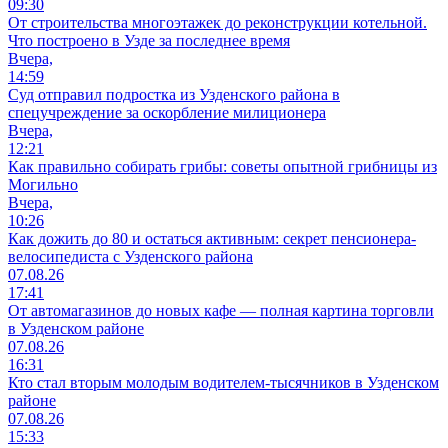
09:30
От строительства многоэтажек до реконструкции котельной.
Что построено в Узде за последнее время
Вчера,
14:59
Суд отправил подростка из Узденского района в
спецучреждение за оскорбление милиционера
Вчера,
12:21
Как правильно собирать грибы: советы опытной грибницы из
Могильно
Вчера,
10:26
Как дожить до 80 и остаться активным: секрет пенсионера-
велосипедиста с Узденского района
07.08.26
17:41
От автомагазинов до новых кафе — полная картина торговли
в Узденском районе
07.08.26
16:31
Кто стал вторым молодым водителем-тысячников в Узденском
районе
07.08.26
15:33