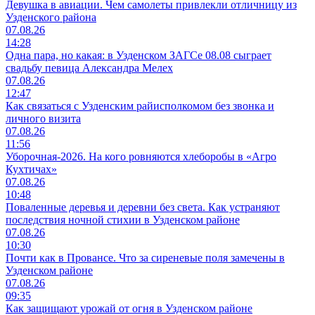
Девушка в авиации. Чем самолеты привлекли отличницу из
Узденского района
07.08.26
14:28
Одна пара, но какая: в Узденском ЗАГСе 08.08 сыграет
свадьбу певица Александра Мелех
07.08.26
12:47
Как связаться с Узденским райисполкомом без звонка и
личного визита
07.08.26
11:56
Уборочная-2026. На кого ровняются хлеборобы в «Агро
Кухтичах»
07.08.26
10:48
Поваленные деревья и деревни без света. Как устраняют
последствия ночной стихии в Узденском районе
07.08.26
10:30
Почти как в Провансе. Что за сиреневые поля замечены в
Узденском районе
07.08.26
09:35
Как защищают урожай от огня в Узденском районе