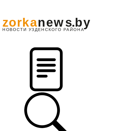
z
o
r
k
a
n
e
w
s
.
b
y
АЙОНА
НО
В
О
С
ТИ
У
ЗДЕНС
К
О
Г
О
Р