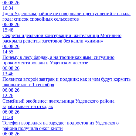
06.08.26
16:34
Где в Узденском районе не совершали преступлений с начала
года: список спокойных сельсоветов
06.08.26
15:48
Секреты идеальной консервации: жительница Могильно
раскрыла рецепты заготовок без капли «химии»
06.08.26
14:55
Почему в лесу бардак, а на тропинках ямы: ситуацию
прокомментировали в Узденском лесхозе
06.08.26
13:46
Появится второй завтрак и полдник: как и чем будут кормить
школьников с 1 сентября
06.08.26
12:26
Семейный экобизнес: жительница Узденского района
зарабатывает на отходах
06.08.26
11:28
Телефон взорвался на зарядке: подросток из Узденского
района получила ожог кисти
06.08.26