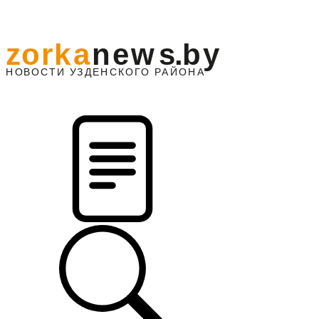
z
o
r
k
a
n
e
w
s
.
b
y
АЙОНА
НО
В
О
С
ТИ
У
ЗДЕНС
К
О
Г
О
Р