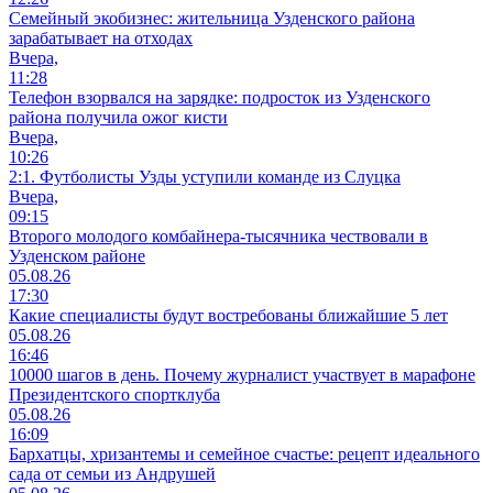
Семейный экобизнес: жительница Узденского района
зарабатывает на отходах
Вчера,
11:28
Телефон взорвался на зарядке: подросток из Узденского
района получила ожог кисти
Вчера,
10:26
2:1. Футболисты Узды уступили команде из Слуцка
Вчера,
09:15
Второго молодого комбайнера-тысячника чествовали в
Узденском районе
05.08.26
17:30
Какие специалисты будут востребованы ближайшие 5 лет
05.08.26
16:46
10000 шагов в день. Почему журналист участвует в марафоне
Президентского спортклуба
05.08.26
16:09
Бархатцы, хризантемы и семейное счастье: рецепт идеального
сада от семьи из Андрушей