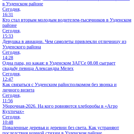
в Узденском районе
Сегодня,
16:31
Кто стал вторым молодым водителем-тысячников в Узденском
районе
Сегодня,
15:33
Девушка в авиации. Чем самолеты привлекли отличницу из
Узденского района
Сегодня,
14:28
Одна пара, но какая: в Узденском ЗАГСе 08.08 сыграет
свадьбу певица Александра Мелех
Сегодня,
12:47
Как связаться с Узденским райисполкомом без звонка и
личного визита
Сегодня,
11:56
Уборочная-2026. На кого ровняются хлеборобы в «Агро
Кухтичах»
Сегодня,
10:48
Поваленные деревья и деревни без света. Как устраняют
последствия ночной стихии в Узденском районе