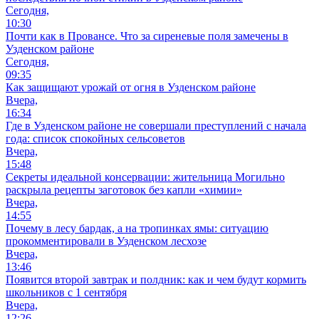
Сегодня,
10:30
Почти как в Провансе. Что за сиреневые поля замечены в
Узденском районе
Сегодня,
09:35
Как защищают урожай от огня в Узденском районе
Вчера,
16:34
Где в Узденском районе не совершали преступлений с начала
года: список спокойных сельсоветов
Вчера,
15:48
Секреты идеальной консервации: жительница Могильно
раскрыла рецепты заготовок без капли «химии»
Вчера,
14:55
Почему в лесу бардак, а на тропинках ямы: ситуацию
прокомментировали в Узденском лесхозе
Вчера,
13:46
Появится второй завтрак и полдник: как и чем будут кормить
школьников с 1 сентября
Вчера,
12:26