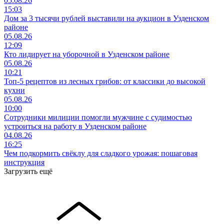
05.08.26
15:03
Дом за 3 тысячи рублей выставили на аукцион в Узденском
районе
05.08.26
12:09
Кто лидирует на уборочной в Узденском районе
05.08.26
10:21
Топ-5 рецептов из лесных грибов: от классики до высокой
кухни
05.08.26
10:00
Сотрудники милиции помогли мужчине с судимостью
устроиться на работу в Узденском районе
04.08.26
16:25
Чем подкормить свёклу для сладкого урожая: пошаговая
инструкция
Загрузить ещё