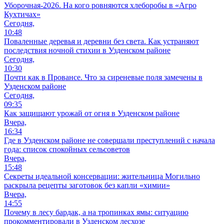
Уборочная-2026. На кого ровняются хлеборобы в «Агро
Кухтичах»
Сегодня,
10:48
Поваленные деревья и деревни без света. Как устраняют
последствия ночной стихии в Узденском районе
Сегодня,
10:30
Почти как в Провансе. Что за сиреневые поля замечены в
Узденском районе
Сегодня,
09:35
Как защищают урожай от огня в Узденском районе
Вчера,
16:34
Где в Узденском районе не совершали преступлений с начала
года: список спокойных сельсоветов
Вчера,
15:48
Секреты идеальной консервации: жительница Могильно
раскрыла рецепты заготовок без капли «химии»
Вчера,
14:55
Почему в лесу бардак, а на тропинках ямы: ситуацию
прокомментировали в Узденском лесхозе