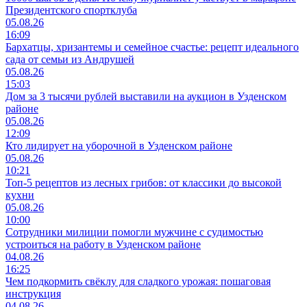
Президентского спортклуба
05.08.26
16:09
Бархатцы, хризантемы и семейное счастье: рецепт идеального
сада от семьи из Андрушей
05.08.26
15:03
Дом за 3 тысячи рублей выставили на аукцион в Узденском
районе
05.08.26
12:09
Кто лидирует на уборочной в Узденском районе
05.08.26
10:21
Топ-5 рецептов из лесных грибов: от классики до высокой
кухни
05.08.26
10:00
Сотрудники милиции помогли мужчине с судимостью
устроиться на работу в Узденском районе
04.08.26
16:25
Чем подкормить свёклу для сладкого урожая: пошаговая
инструкция
04.08.26