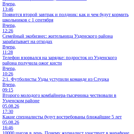
Вчера,
13:46
Появится второй завтрак и полдник: как и чем будут кормить
школьников с 1 сентября
Вчера,
12:26
Семейный экобизнес: жительница Узденского района
зарабатывает на отходах
Вчера,
11:28
Телефон взорвался на зарядке: подросток из Узденского
района получила ожог кисти
Вчера,
10:26
2:1. Футболисты Узды уступили команде из Слуцка
Вчера,
09:15
Второго молодого комбайнера-тысячника чествовали в
Узденском районе
05.08.26
17:30
Какие специалисты будут востребованы ближайшие 5 лет
05.08.26
16:46
10000 шагов в день. Почему журналист участвует в марафоне