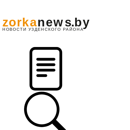
z
o
r
k
a
n
e
w
s
.
b
y
АЙОНА
НО
В
О
С
ТИ
У
ЗДЕНС
К
О
Г
О
Р