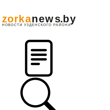
z
o
r
k
a
n
e
w
s
.
b
y
АЙОНА
НО
В
О
С
ТИ
У
ЗДЕНС
К
О
Г
О
Р