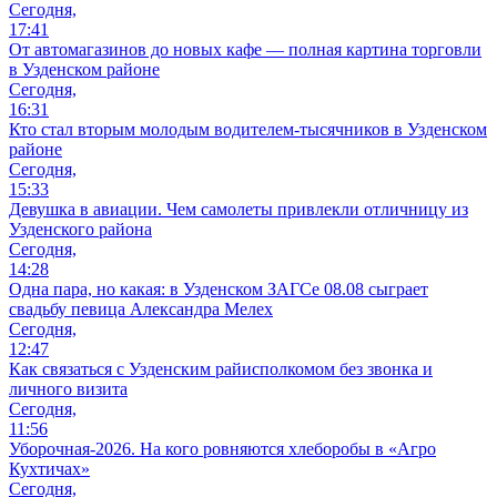
Сегодня,
17:41
От автомагазинов до новых кафе — полная картина торговли
в Узденском районе
Сегодня,
16:31
Кто стал вторым молодым водителем-тысячников в Узденском
районе
Сегодня,
15:33
Девушка в авиации. Чем самолеты привлекли отличницу из
Узденского района
Сегодня,
14:28
Одна пара, но какая: в Узденском ЗАГСе 08.08 сыграет
свадьбу певица Александра Мелех
Сегодня,
12:47
Как связаться с Узденским райисполкомом без звонка и
личного визита
Сегодня,
11:56
Уборочная-2026. На кого ровняются хлеборобы в «Агро
Кухтичах»
Сегодня,