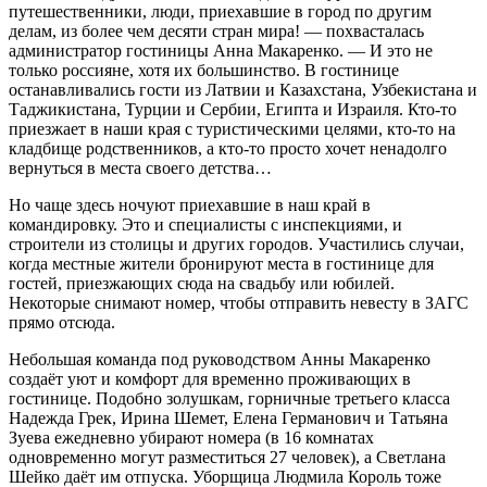
путешественники, люди, приехавшие в город по другим
делам, из более чем десяти стран мира! — похвасталась
администратор гостиницы Анна Макаренко. — И это не
только россияне, хотя их большинство. В гостинице
останавливались гости из Латвии и Казахстана, Узбекистана и
Таджикистана, Турции и Сербии, Египта и Израиля. Кто-то
приезжает в наши края с туристическими целями, кто-то на
кладбище родственников, а кто-то просто хочет ненадолго
вернуться в места своего детства…
Но чаще здесь ночуют приехавшие в наш край в
командировку. Это и специалисты с инспекциями, и
строители из столицы и других городов. Участились случаи,
когда местные жители бронируют места в гостинице для
гостей, приезжающих сюда на свадьбу или юбилей.
Некоторые снимают номер, чтобы отправить невесту в ЗАГС
прямо отсюда.
Небольшая команда под руководством Анны Макаренко
создаёт уют и комфорт для временно проживающих в
гостинице. Подобно золушкам, горничные третьего класса
Надежда Грек, Ирина Шемет, Елена Германович и Татьяна
Зуева ежедневно убирают номера (в 16 комнатах
одновременно могут разместиться 27 человек), а Светлана
Шейко даёт им отпуска. Уборщица Людмила Король тоже