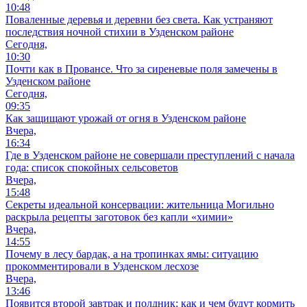
10:48
Поваленные деревья и деревни без света. Как устраняют
последствия ночной стихии в Узденском районе
Сегодня,
10:30
Почти как в Провансе. Что за сиреневые поля замечены в
Узденском районе
Сегодня,
09:35
Как защищают урожай от огня в Узденском районе
Вчера,
16:34
Где в Узденском районе не совершали преступлений с начала
года: список спокойных сельсоветов
Вчера,
15:48
Секреты идеальной консервации: жительница Могильно
раскрыла рецепты заготовок без капли «химии»
Вчера,
14:55
Почему в лесу бардак, а на тропинках ямы: ситуацию
прокомментировали в Узденском лесхозе
Вчера,
13:46
Появится второй завтрак и полдник: как и чем будут кормить