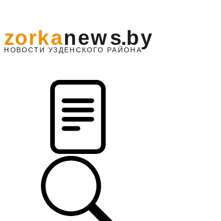
z
o
r
k
a
n
e
w
s
.
b
y
АЙОНА
НО
В
О
С
ТИ
У
ЗДЕНС
К
О
Г
О
Р