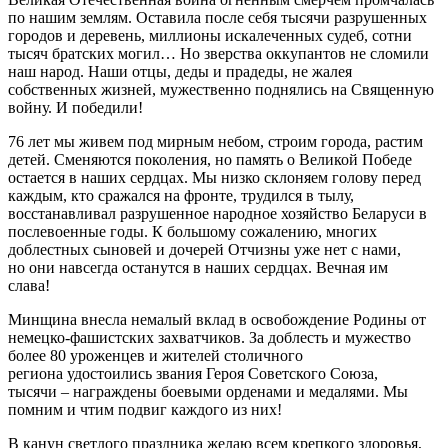
по нашим землям. Оставила после себя тысячи разрушенных
городов и деревень, миллионы искалеченных судеб, сотни
тысяч братских могил… Но зверства оккупантов не сломили
наш народ. Наши отцы, деды и прадеды, не жалея
собственных жизней, мужественно поднялись на Священную
войну. И победили!
76 лет мы живем под мирным небом, строим города, растим
детей. Сменяются поколения, но память о Великой Победе
остается в наших сердцах. Мы низко склоняем голову перед
каждым, кто сражался на фронте, трудился в тылу,
восстанавливал разрушенное народное хозяйство Беларуси в
послевоенные годы. К большому сожалению, многих
доблестных сыновей и дочерей Отчизны уже нет с нами,
но они навсегда останутся в наших сердцах. Вечная им
слава!
Минщина внесла немалый вклад в освобождение Родины от
немецко-фашистских захватчиков. За доблесть и мужество
более 80 уроженцев и жителей столичного
региона удостоились звания Героя Советского Союза,
тысячи – награждены боевыми орденами и медалями. Мы
помним и чтим подвиг каждого из них!
В канун светлого праздника желаю всем крепкого здоровья,