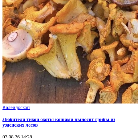
Калейдоскоп
Любители тихой охоты кошами выносят грибы из
узденских лесов
03.08.26 14:28