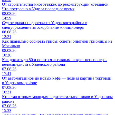
От строительства многоэтажек до реконструкции котельной.
Что построено в Узде за последнее время
08.08.26
14:59
Суд отправил подростка из Узденского района в
спецучреждение за оскорбление милиционера
08.08.26
12:21
Как правильно собирать грибы: советы опытной грибницы из
Могильно
08.08.26
10:26
Как дожить до 80 и остаться активным: секрет пенсионера-
велосипедиста с Узденского района
07.08.26
17:41
От автомагазинов до новых кафе — полная картина торговли
в Узденском районе
07.08.26
16:31
Кто стал вторым молодым водителем-тысячников в Узденском
районе
07.08.26
15:33