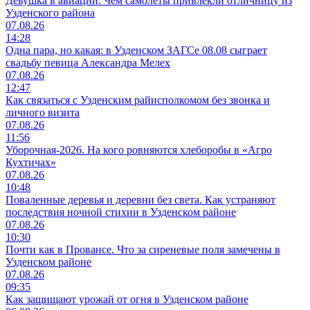
Девушка в авиации. Чем самолеты привлекли отличницу из
Узденского района
07.08.26
14:28
Одна пара, но какая: в Узденском ЗАГСе 08.08 сыграет
свадьбу певица Александра Мелех
07.08.26
12:47
Как связаться с Узденским райисполкомом без звонка и
личного визита
07.08.26
11:56
Уборочная-2026. На кого ровняются хлеборобы в «Агро
Кухтичах»
07.08.26
10:48
Поваленные деревья и деревни без света. Как устраняют
последствия ночной стихии в Узденском районе
07.08.26
10:30
Почти как в Провансе. Что за сиреневые поля замечены в
Узденском районе
07.08.26
09:35
Как защищают урожай от огня в Узденском районе