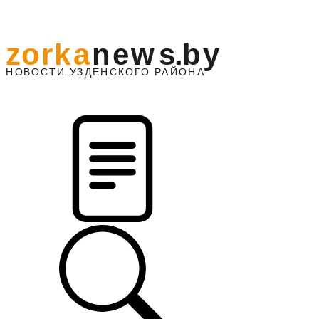
z
o
r
k
a
n
e
w
s
.
b
y
АЙОНА
НО
В
О
С
ТИ
У
ЗДЕНС
К
О
Г
О
Р