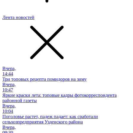
Лента новостей
Вчера,
14:44
Три топовых рецепта помидоров на зиму
Вчера,
10:47
Яркие краски лета: топовые кадры фотокорреспондента
районной газеты
Вчера,
10:04
Поголовье растет, падеж падает: как сработали
сельхозпредприятия Узденского района
Вчера,
09:30