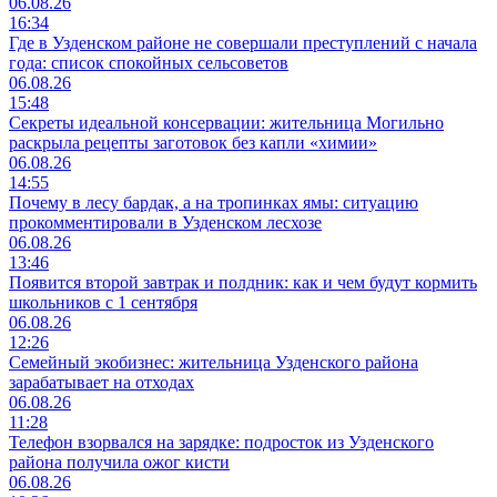
06.08.26
16:34
Где в Узденском районе не совершали преступлений с начала
года: список спокойных сельсоветов
06.08.26
15:48
Секреты идеальной консервации: жительница Могильно
раскрыла рецепты заготовок без капли «химии»
06.08.26
14:55
Почему в лесу бардак, а на тропинках ямы: ситуацию
прокомментировали в Узденском лесхозе
06.08.26
13:46
Появится второй завтрак и полдник: как и чем будут кормить
школьников с 1 сентября
06.08.26
12:26
Семейный экобизнес: жительница Узденского района
зарабатывает на отходах
06.08.26
11:28
Телефон взорвался на зарядке: подросток из Узденского
района получила ожог кисти
06.08.26