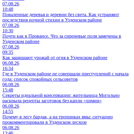
07.08.26
10:48
Поваленные деревья и деревни без света. Как устраняют
последствия ночной стихии в Узденском районе
07.08.26
10:30
Почти как в Провансе. Что за сиреневые поля замечены в
Узденском районе
07.08.26
09:35
Как защищают урожай от огня в Узденском районе
06.08.26
16:34
Где в Узденском районе не совершали преступлений с начала
года: список спокойных сельсоветов
06.08.26
15:48
Секреты идеальной консервации: жительница Могильно
раскрыла рецепты заготовок без капли «химии»
06.08.26
14:55
Почему в лесу бардак, а на тропинках ямы: ситуацию
прокомментировали в Узденском лесхозе
06.08.26
13:46