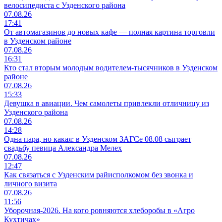
велосипедиста с Узденского района
07.08.26
17:41
От автомагазинов до новых кафе — полная картина торговли
в Узденском районе
07.08.26
16:31
Кто стал вторым молодым водителем-тысячников в Узденском
районе
07.08.26
15:33
Девушка в авиации. Чем самолеты привлекли отличницу из
Узденского района
07.08.26
14:28
Одна пара, но какая: в Узденском ЗАГСе 08.08 сыграет
свадьбу певица Александра Мелех
07.08.26
12:47
Как связаться с Узденским райисполкомом без звонка и
личного визита
07.08.26
11:56
Уборочная-2026. На кого ровняются хлеборобы в «Агро
Кухтичах»