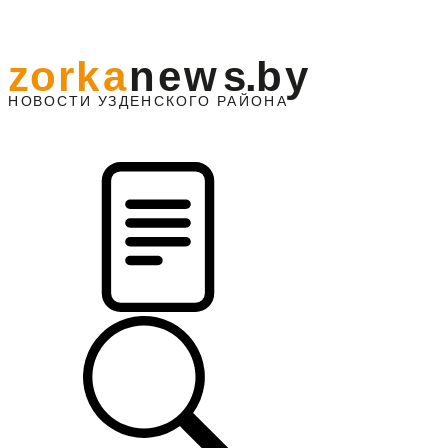
z
o
r
k
a
n
e
w
s
.
b
y
АЙОНА
НО
В
О
С
ТИ
У
ЗДЕНС
К
О
Г
О
Р