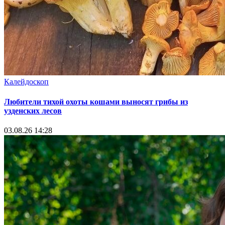
Калейдоскоп
Любители тихой охоты кошами выносят грибы из
узденских лесов
03.08.26 14:28