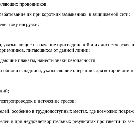
аземляющих проводников;
 срабатывание их при коротких замыканиях в защищаемой сети;
еле току нагрузки;
ия, указывающие назначение присоединений и их диспетчерское 
оприемников, питающихся от данной линии;
ждающие плакаты, нанести знаки безопасности;
или обновить надписи, указывающие операцию, для которой они
нений;
электропроводок и натяжение тросов;
абелей, особенно в труднодоступных местах, где возможно повр
елей и при неудовлетворительных результатах произвести их за