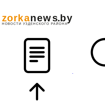
z
o
r
k
a
n
e
w
s
.
b
y
АЙОНА
НО
В
О
С
ТИ
У
ЗДЕНС
К
О
Г
О
Р