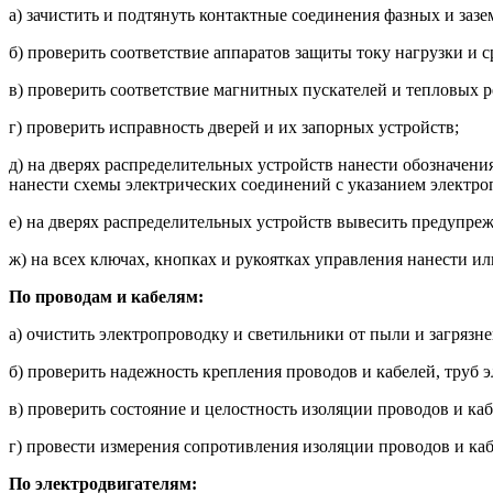
а) зачистить и подтянуть контактные соединения фазных и з
б) проверить соответствие аппаратов защиты току нагрузки и
в) проверить соответствие магнитных пускателей и тепловых р
г) проверить исправность дверей и их запорных устройств;
д) на дверях распределительных устройств нанести обозначен
нанести схемы электрических соединений с указанием электр
е) на дверях распределительных устройств вывесить предупре
ж) на всех ключах, кнопках и рукоятках управления нанести 
По проводам и кабелям:
а) очистить электропроводку и светильники от пыли и загряз
б) проверить надежность крепления проводов и кабелей, труб 
в) проверить состояние и целостность изоляции проводов и к
г) провести измерения сопротивления изоляции проводов и каб
По электродвигателям: