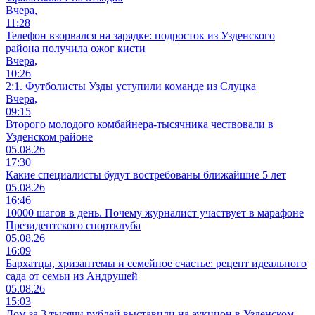
Вчера,
11:28
Телефон взорвался на зарядке: подросток из Узденского
района получила ожог кисти
Вчера,
10:26
2:1. Футболисты Узды уступили команде из Слуцка
Вчера,
09:15
Второго молодого комбайнера-тысячника чествовали в
Узденском районе
05.08.26
17:30
Какие специалисты будут востребованы ближайшие 5 лет
05.08.26
16:46
10000 шагов в день. Почему журналист участвует в марафоне
Президентского спортклуба
05.08.26
16:09
Бархатцы, хризантемы и семейное счастье: рецепт идеального
сада от семьи из Андрушей
05.08.26
15:03
Дом за 3 тысячи рублей выставили на аукцион в Узденском