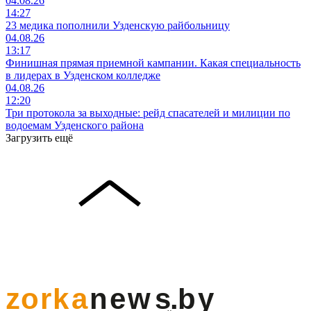
04.08.26
14:27
23 медика пополнили Узденскую райбольницу
04.08.26
13:17
Финишная прямая приемной кампании. Какая специальность
в лидерах в Узденском колледже
04.08.26
12:20
Три протокола за выходные: рейд спасателей и милиции по
водоемам Узденского района
Загрузить ещё