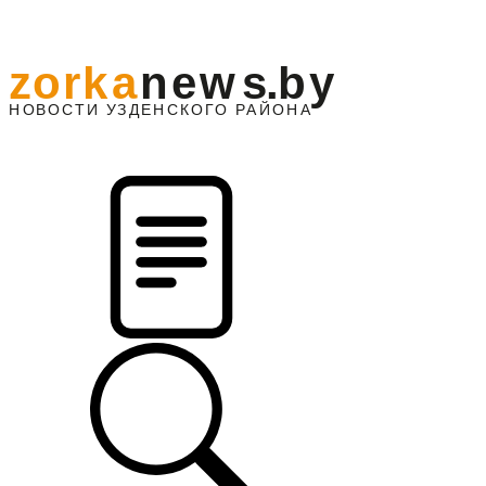
z
o
r
k
a
n
e
w
s
.
b
y
АЙОНА
НО
В
О
С
ТИ
У
ЗДЕНС
К
О
Г
О
Р