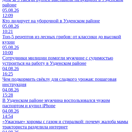
районе
05.08.26
12:09
Кто лидирует на уборочной в Узденском районе
05.08.26
10:21
Топ-5 рецептов из лесных грибов: от классики до высокой
кухни
05.08.26
10:00
Сотрудники милиции помогли мужчине с судимостью
устроиться на работу в Узденском районе
04.08.26
16:25
Чем подкормить свёклу для сладкого урожая: пошаговая
инструкция
04.08.26
15:28
В Узденском районе мужчина воспользовался чужим
паспортом и купил iPhone
04.08.26
14:54
«Ужасные» хоромы с газом и стиралкой: почему жалоба мамы
тракториста разделила интернет