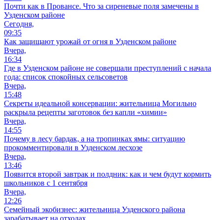
Почти как в Провансе. Что за сиреневые поля замечены в
Узденском районе
Сегодня,
09:35
Как защищают урожай от огня в Узденском районе
Вчера,
16:34
Где в Узденском районе не совершали преступлений с начала
года: список спокойных сельсоветов
Вчера,
15:48
Секреты идеальной консервации: жительница Могильно
раскрыла рецепты заготовок без капли «химии»
Вчера,
14:55
Почему в лесу бардак, а на тропинках ямы: ситуацию
прокомментировали в Узденском лесхозе
Вчера,
13:46
Появится второй завтрак и полдник: как и чем будут кормить
школьников с 1 сентября
Вчера,
12:26
Семейный экобизнес: жительница Узденского района
зарабатывает на отходах