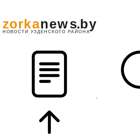
z
o
r
k
a
n
e
w
s
.
b
y
АЙОНА
НО
В
О
С
ТИ
У
ЗДЕНС
К
О
Г
О
Р