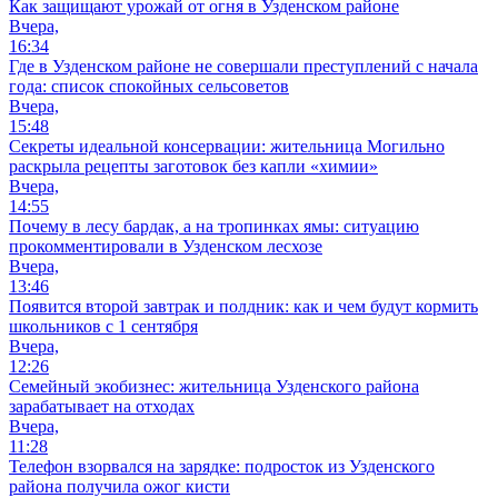
Как защищают урожай от огня в Узденском районе
Вчера,
16:34
Где в Узденском районе не совершали преступлений с начала
года: список спокойных сельсоветов
Вчера,
15:48
Секреты идеальной консервации: жительница Могильно
раскрыла рецепты заготовок без капли «химии»
Вчера,
14:55
Почему в лесу бардак, а на тропинках ямы: ситуацию
прокомментировали в Узденском лесхозе
Вчера,
13:46
Появится второй завтрак и полдник: как и чем будут кормить
школьников с 1 сентября
Вчера,
12:26
Семейный экобизнес: жительница Узденского района
зарабатывает на отходах
Вчера,
11:28
Телефон взорвался на зарядке: подросток из Узденского
района получила ожог кисти