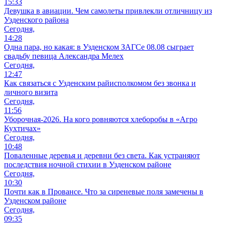
15:33
Девушка в авиации. Чем самолеты привлекли отличницу из
Узденского района
Сегодня,
14:28
Одна пара, но какая: в Узденском ЗАГСе 08.08 сыграет
свадьбу певица Александра Мелех
Сегодня,
12:47
Как связаться с Узденским райисполкомом без звонка и
личного визита
Сегодня,
11:56
Уборочная-2026. На кого ровняются хлеборобы в «Агро
Кухтичах»
Сегодня,
10:48
Поваленные деревья и деревни без света. Как устраняют
последствия ночной стихии в Узденском районе
Сегодня,
10:30
Почти как в Провансе. Что за сиреневые поля замечены в
Узденском районе
Сегодня,
09:35