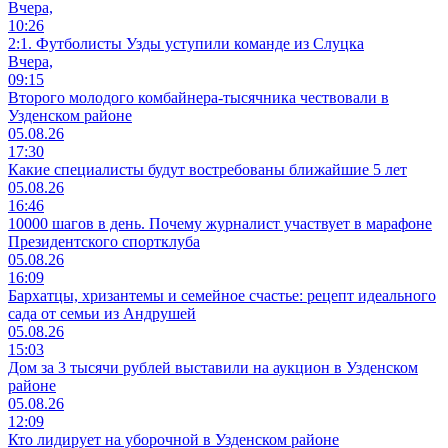
Вчера,
10:26
2:1. Футболисты Узды уступили команде из Слуцка
Вчера,
09:15
Второго молодого комбайнера-тысячника чествовали в
Узденском районе
05.08.26
17:30
Какие специалисты будут востребованы ближайшие 5 лет
05.08.26
16:46
10000 шагов в день. Почему журналист участвует в марафоне
Президентского спортклуба
05.08.26
16:09
Бархатцы, хризантемы и семейное счастье: рецепт идеального
сада от семьи из Андрушей
05.08.26
15:03
Дом за 3 тысячи рублей выставили на аукцион в Узденском
районе
05.08.26
12:09
Кто лидирует на уборочной в Узденском районе