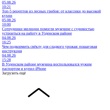
05.08.26
10:21
Топ-5 рецептов из лесных грибов: от классики до высокой
кухни
05.08.26
10:00
Сотрудники милиции помогли мужчине с судимостью
устроиться на работу в Узденском районе
04.08.26
16:25
Чем подкормить свёклу для сладкого урожая: пошаговая
инструкция
04.08.26
15:28
В Узденском районе мужчина воспользовался чужим
паспортом и купил iPhone
Загрузить ещё