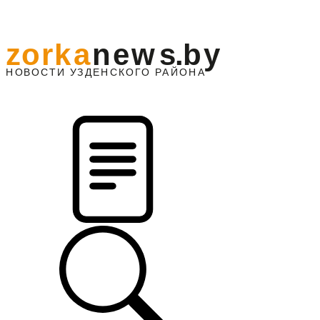
z
o
r
k
a
n
e
w
s
.
b
y
АЙОНА
НО
В
О
С
ТИ
У
ЗДЕНС
К
О
Г
О
Р