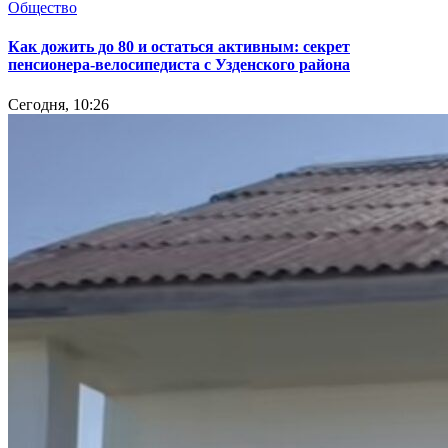
Общество
Как дожить до 80 и остаться активным: секрет
пенсионера-велосипедиста с Узденского района
Сегодня, 10:26