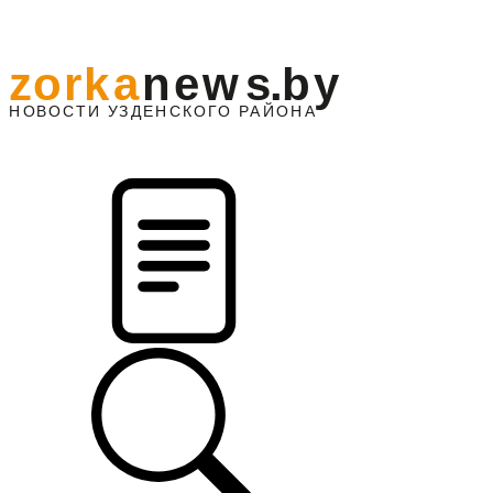
z
o
r
k
a
n
e
w
s
.
b
y
АЙОНА
НО
В
О
С
ТИ
У
ЗДЕНС
К
О
Г
О
Р