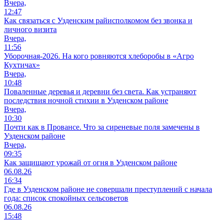
Вчера,
12:47
Как связаться с Узденским райисполкомом без звонка и
личного визита
Вчера,
11:56
Уборочная-2026. На кого ровняются хлеборобы в «Агро
Кухтичах»
Вчера,
10:48
Поваленные деревья и деревни без света. Как устраняют
последствия ночной стихии в Узденском районе
Вчера,
10:30
Почти как в Провансе. Что за сиреневые поля замечены в
Узденском районе
Вчера,
09:35
Как защищают урожай от огня в Узденском районе
06.08.26
16:34
Где в Узденском районе не совершали преступлений с начала
года: список спокойных сельсоветов
06.08.26
15:48