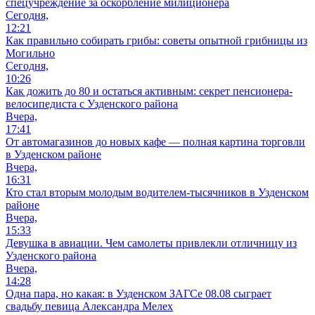
спецучреждение за оскорбление милиционера
Сегодня,
12:21
Как правильно собирать грибы: советы опытной грибницы из
Могильно
Сегодня,
10:26
Как дожить до 80 и остаться активным: секрет пенсионера-
велосипедиста с Узденского района
Вчера,
17:41
От автомагазинов до новых кафе — полная картина торговли
в Узденском районе
Вчера,
16:31
Кто стал вторым молодым водителем-тысячников в Узденском
районе
Вчера,
15:33
Девушка в авиации. Чем самолеты привлекли отличницу из
Узденского района
Вчера,
14:28
Одна пара, но какая: в Узденском ЗАГСе 08.08 сыграет
свадьбу певица Александра Мелех